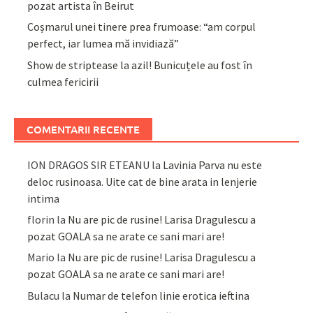
pozat artista în Beirut
Coșmarul unei tinere prea frumoase: “am corpul
perfect, iar lumea mă invidiază”
Show de striptease la azil! Bunicuțele au fost în
culmea fericirii
COMENTARII RECENTE
ION DRAGOS SIR ETEANU
la
Lavinia Parva nu este
deloc rusinoasa. Uite cat de bine arata in lenjerie
intima
florin
la
Nu are pic de rusine! Larisa Dragulescu a
pozat GOALA sa ne arate ce sani mari are!
Mario
la
Nu are pic de rusine! Larisa Dragulescu a
pozat GOALA sa ne arate ce sani mari are!
Bulacu
la
Numar de telefon linie erotica ieftina