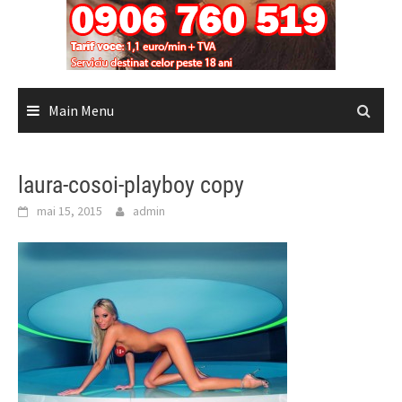
Main Menu
laura-cosoi-playboy copy
mai 15, 2015
admin