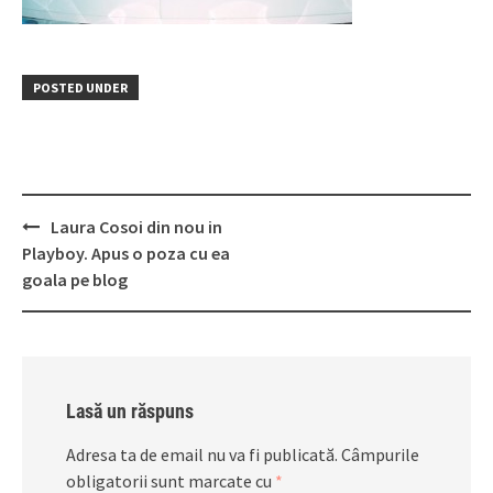
POSTED UNDER
Post
Laura Cosoi din nou in
navigation
Playboy. Apus o poza cu ea
goala pe blog
Lasă un răspuns
Adresa ta de email nu va fi publicată.
Câmpurile
obligatorii sunt marcate cu
*