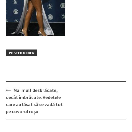
POSTED UNDER
Post
Mai mult dezbrăcate,
navigation
decât îmbrăcate. Vedetele
care au lăsat să se vadă tot
pe covorul roșu