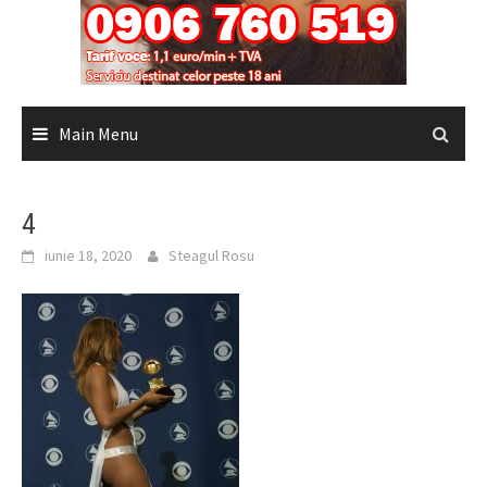
Main Menu
4
iunie 18, 2020
Steagul Rosu