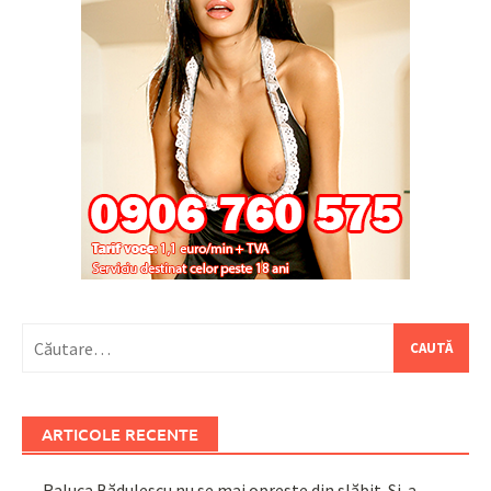
Caută
după:
ARTICOLE RECENTE
Raluca Bădulescu nu se mai oprește din slăbit. Și-a