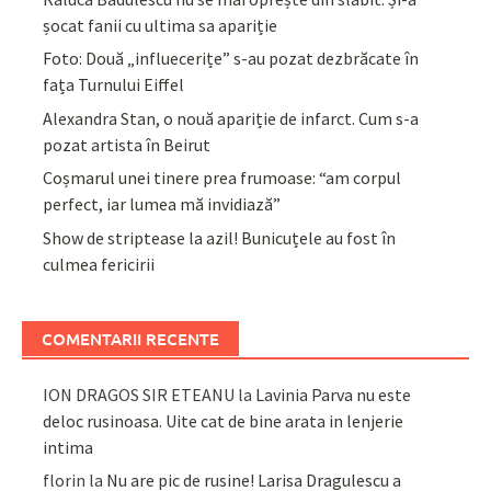
șocat fanii cu ultima sa apariție
Foto: Două „influecerițe” s-au pozat dezbrăcate în
fața Turnului Eiffel
Alexandra Stan, o nouă apariție de infarct. Cum s-a
pozat artista în Beirut
Coșmarul unei tinere prea frumoase: “am corpul
perfect, iar lumea mă invidiază”
Show de striptease la azil! Bunicuțele au fost în
culmea fericirii
COMENTARII RECENTE
ION DRAGOS SIR ETEANU
la
Lavinia Parva nu este
deloc rusinoasa. Uite cat de bine arata in lenjerie
intima
florin
la
Nu are pic de rusine! Larisa Dragulescu a