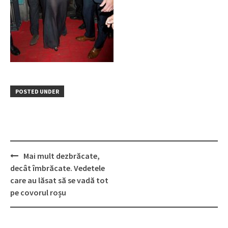
POSTED UNDER
Post
Mai mult dezbrăcate,
navigation
decât îmbrăcate. Vedetele
care au lăsat să se vadă tot
pe covorul roșu