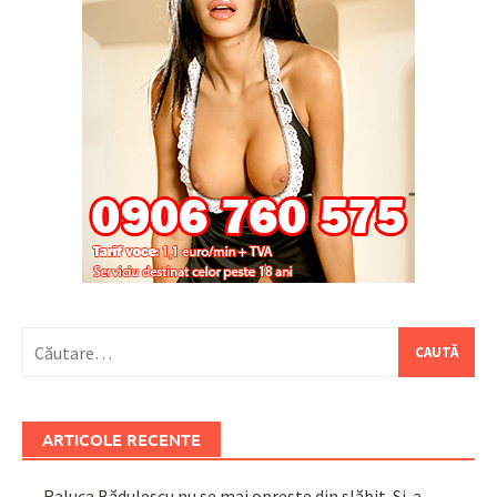
Caută
după:
ARTICOLE RECENTE
Raluca Bădulescu nu se mai oprește din slăbit. Și-a