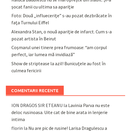
șocat fanii cu ultima sa apariție
Foto: Două „influecerițe” s-au pozat dezbrăcate în
fața Turnului Eiffel
Alexandra Stan, o nouă apariție de infarct. Cum s-a
pozat artista în Beirut
Coșmarul unei tinere prea frumoase: “am corpul
perfect, iar lumea mă invidiază”
Show de striptease la azil! Bunicuțele au fost în
culmea fericirii
COMENTARII RECENTE
ION DRAGOS SIR ETEANU
la
Lavinia Parva nu este
deloc rusinoasa. Uite cat de bine arata in lenjerie
intima
florin
la
Nu are pic de rusine! Larisa Dragulescu a