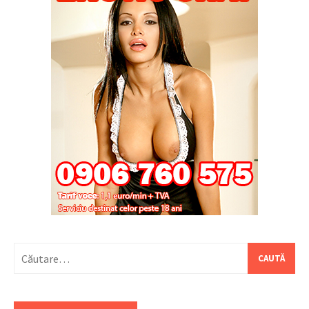
Caută
după: