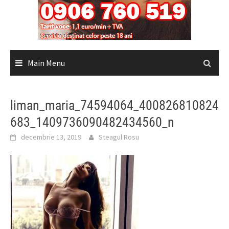
Main Menu
liman_maria_74594064_400826810824
683_1409736090482434560_n
decembrie 13, 2019
Steagul Rosu