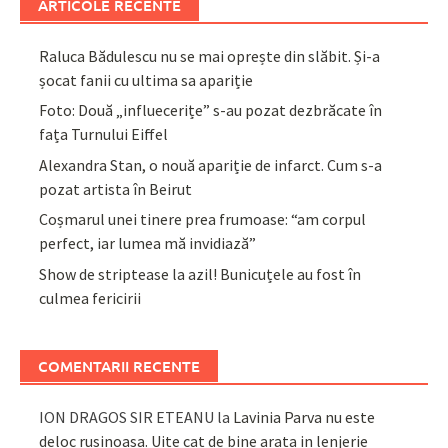
ARTICOLE RECENTE
Raluca Bădulescu nu se mai oprește din slăbit. Și-a
șocat fanii cu ultima sa apariție
Foto: Două „influecerițe” s-au pozat dezbrăcate în
fața Turnului Eiffel
Alexandra Stan, o nouă apariție de infarct. Cum s-a
pozat artista în Beirut
Coșmarul unei tinere prea frumoase: “am corpul
perfect, iar lumea mă invidiază”
Show de striptease la azil! Bunicuțele au fost în
culmea fericirii
COMENTARII RECENTE
ION DRAGOS SIR ETEANU
la
Lavinia Parva nu este
deloc rusinoasa. Uite cat de bine arata in lenjerie