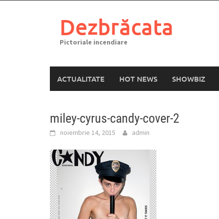
Skip
to
Dezbrăcata
content
Pictoriale incendiare
ACTUALITATE
HOT NEWS
SHOWBIZ
miley-cyrus-candy-cover-2
noiembrie 14, 2015
admin