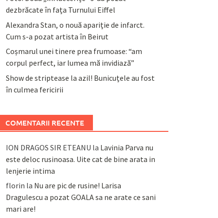
dezbrăcate în fața Turnului Eiffel
Alexandra Stan, o nouă apariție de infarct.
Cum s-a pozat artista în Beirut
Coșmarul unei tinere prea frumoase: “am
corpul perfect, iar lumea mă invidiază”
Show de striptease la azil! Bunicuțele au fost
în culmea fericirii
COMENTARII RECENTE
ION DRAGOS SIR ETEANU
la
Lavinia Parva nu
este deloc rusinoasa. Uite cat de bine arata in
lenjerie intima
florin
la
Nu are pic de rusine! Larisa
Dragulescu a pozat GOALA sa ne arate ce sani
mari are!