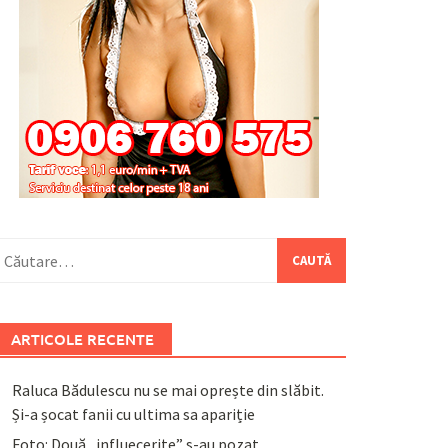
aută
upă:
ARTICOLE RECENTE
Raluca Bădulescu nu se mai oprește din slăbit.
Și-a șocat fanii cu ultima sa apariție
Foto: Două „influecerițe” s-au pozat