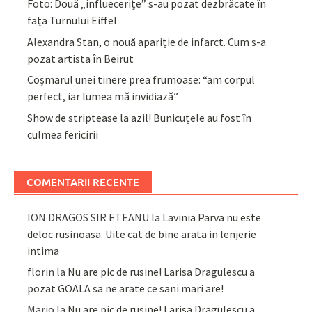
Foto: Două „influecerițe” s-au pozat dezbrăcate în
fața Turnului Eiffel
Alexandra Stan, o nouă apariție de infarct. Cum s-a
pozat artista în Beirut
Coșmarul unei tinere prea frumoase: “am corpul
perfect, iar lumea mă invidiază”
Show de striptease la azil! Bunicuțele au fost în
culmea fericirii
COMENTARII RECENTE
ION DRAGOS SIR ETEANU
la
Lavinia Parva nu este
deloc rusinoasa. Uite cat de bine arata in lenjerie
intima
florin
la
Nu are pic de rusine! Larisa Dragulescu a
pozat GOALA sa ne arate ce sani mari are!
Mario
la
Nu are pic de rusine! Larisa Dragulescu a