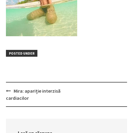
POSTED UNDER
Post
Mira: apariție interzisă
navigation
cardiacilor