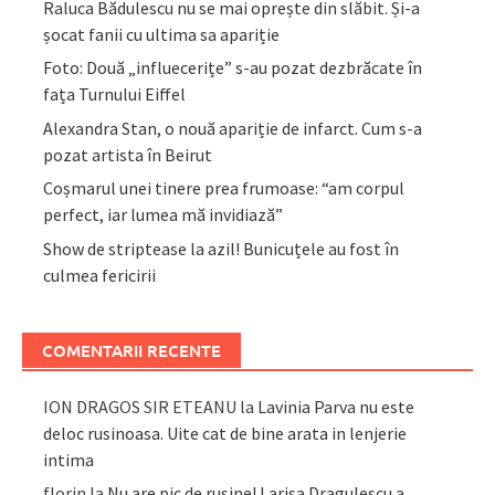
Raluca Bădulescu nu se mai oprește din slăbit. Și-a
șocat fanii cu ultima sa apariție
Foto: Două „influecerițe” s-au pozat dezbrăcate în
fața Turnului Eiffel
Alexandra Stan, o nouă apariție de infarct. Cum s-a
pozat artista în Beirut
Coșmarul unei tinere prea frumoase: “am corpul
perfect, iar lumea mă invidiază”
Show de striptease la azil! Bunicuțele au fost în
culmea fericirii
COMENTARII RECENTE
ION DRAGOS SIR ETEANU
la
Lavinia Parva nu este
deloc rusinoasa. Uite cat de bine arata in lenjerie
intima
florin
la
Nu are pic de rusine! Larisa Dragulescu a