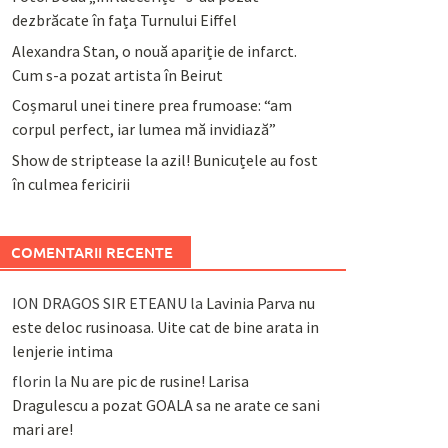
dezbrăcate în fața Turnului Eiffel
Alexandra Stan, o nouă apariție de infarct.
Cum s-a pozat artista în Beirut
Coșmarul unei tinere prea frumoase: “am
corpul perfect, iar lumea mă invidiază”
Show de striptease la azil! Bunicuțele au fost
în culmea fericirii
COMENTARII RECENTE
ION DRAGOS SIR ETEANU
la
Lavinia Parva nu
este deloc rusinoasa. Uite cat de bine arata in
lenjerie intima
florin
la
Nu are pic de rusine! Larisa
Dragulescu a pozat GOALA sa ne arate ce sani
mari are!