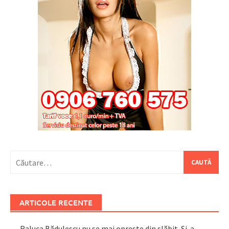
Caută
după:
ARTICOLE RECENTE
Raluca Bădulescu nu se mai oprește din slăbit. Și-a