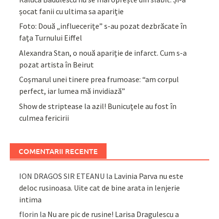
șocat fanii cu ultima sa apariție
Foto: Două „influecerițe” s-au pozat dezbrăcate în
fața Turnului Eiffel
Alexandra Stan, o nouă apariție de infarct. Cum s-a
pozat artista în Beirut
Coșmarul unei tinere prea frumoase: “am corpul
perfect, iar lumea mă invidiază”
Show de striptease la azil! Bunicuțele au fost în
culmea fericirii
COMENTARII RECENTE
ION DRAGOS SIR ETEANU
la
Lavinia Parva nu este
deloc rusinoasa. Uite cat de bine arata in lenjerie
intima
florin
la
Nu are pic de rusine! Larisa Dragulescu a