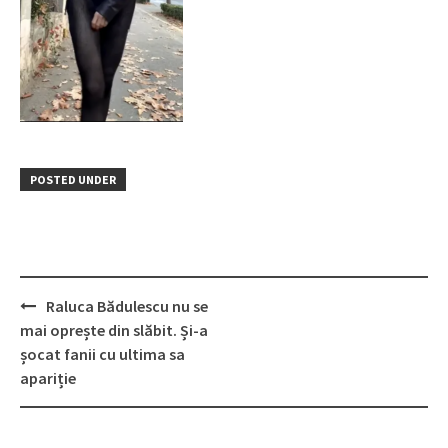
POSTED UNDER
Post
Raluca Bădulescu nu se
navigation
mai oprește din slăbit. Și-a
șocat fanii cu ultima sa
apariție