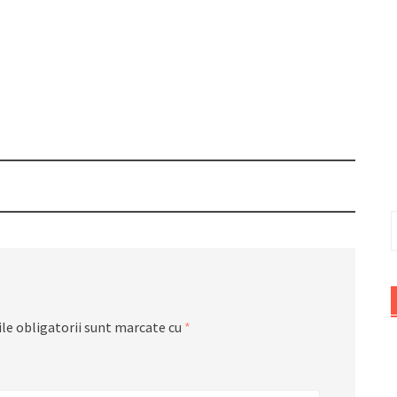
C
d
le obligatorii sunt marcate cu
*