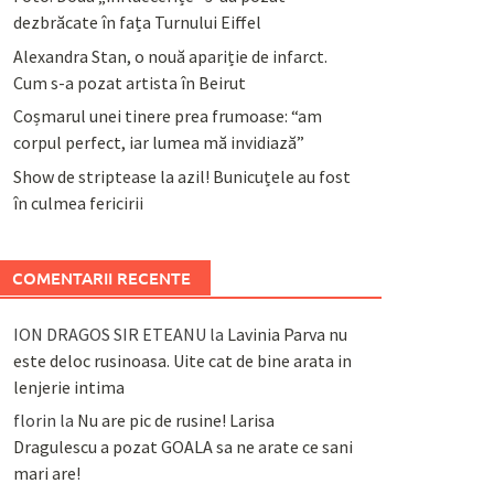
dezbrăcate în fața Turnului Eiffel
Alexandra Stan, o nouă apariție de infarct.
Cum s-a pozat artista în Beirut
Coșmarul unei tinere prea frumoase: “am
corpul perfect, iar lumea mă invidiază”
Show de striptease la azil! Bunicuțele au fost
în culmea fericirii
COMENTARII RECENTE
ION DRAGOS SIR ETEANU
la
Lavinia Parva nu
este deloc rusinoasa. Uite cat de bine arata in
lenjerie intima
florin
la
Nu are pic de rusine! Larisa
Dragulescu a pozat GOALA sa ne arate ce sani
mari are!