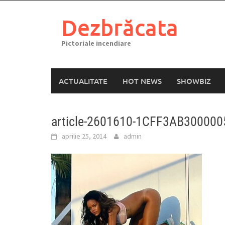
Skip
to
Dezbrăcata
content
Pictoriale incendiare
ACTUALITATE
HOT NEWS
SHOWBIZ
article-2601610-1CFF3AB300000
aprilie 25, 2014
admin