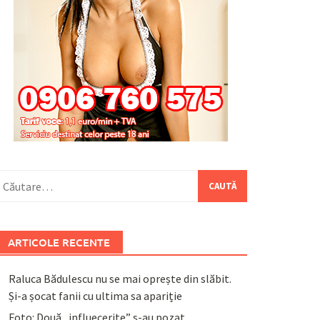
aută
upă:
ARTICOLE RECENTE
Raluca Bădulescu nu se mai oprește din slăbit.
Și-a șocat fanii cu ultima sa apariție
Foto: Două „influecerițe” s-au pozat