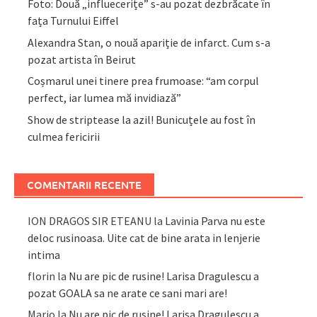
Foto: Două „influecerițe” s-au pozat dezbrăcate în
fața Turnului Eiffel
Alexandra Stan, o nouă apariție de infarct. Cum s-a
pozat artista în Beirut
Coșmarul unei tinere prea frumoase: “am corpul
perfect, iar lumea mă invidiază”
Show de striptease la azil! Bunicuțele au fost în
culmea fericirii
COMENTARII RECENTE
ION DRAGOS SIR ETEANU
la
Lavinia Parva nu este
deloc rusinoasa. Uite cat de bine arata in lenjerie
intima
florin
la
Nu are pic de rusine! Larisa Dragulescu a
pozat GOALA sa ne arate ce sani mari are!
Mario
la
Nu are pic de rusine! Larisa Dragulescu a