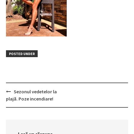
POSTED UNDER
Post
Sezonul vedetelor la
navigation
plajă. Poze incendiare!