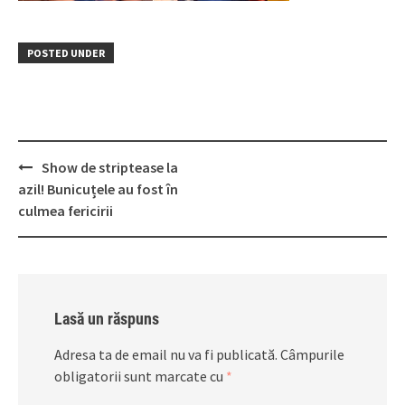
POSTED UNDER
Post
Show de striptease la
navigation
azil! Bunicuțele au fost în
culmea fericirii
Lasă un răspuns
Adresa ta de email nu va fi publicată.
Câmpurile
obligatorii sunt marcate cu
*