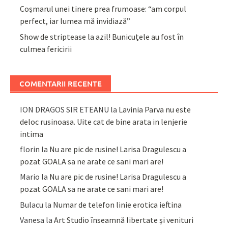
Coșmarul unei tinere prea frumoase: “am corpul
perfect, iar lumea mă invidiază”
Show de striptease la azil! Bunicuțele au fost în
culmea fericirii
COMENTARII RECENTE
ION DRAGOS SIR ETEANU
la
Lavinia Parva nu este
deloc rusinoasa. Uite cat de bine arata in lenjerie
intima
florin
la
Nu are pic de rusine! Larisa Dragulescu a
pozat GOALA sa ne arate ce sani mari are!
Mario
la
Nu are pic de rusine! Larisa Dragulescu a
pozat GOALA sa ne arate ce sani mari are!
Bulacu
la
Numar de telefon linie erotica ieftina
Vanesa
la
Art Studio înseamnă libertate și venituri