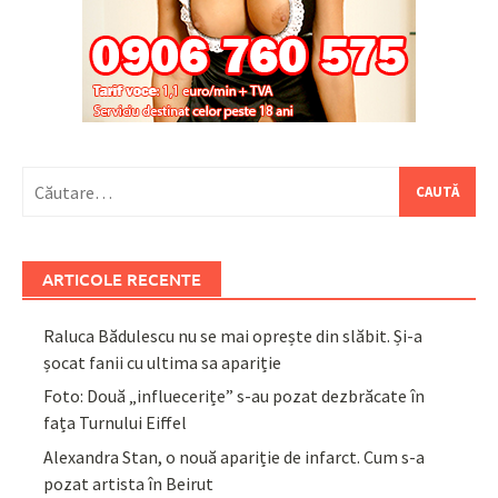
Caută
după:
ARTICOLE RECENTE
Raluca Bădulescu nu se mai oprește din slăbit. Și-a
șocat fanii cu ultima sa apariție
Foto: Două „influecerițe” s-au pozat dezbrăcate în
fața Turnului Eiffel
Alexandra Stan, o nouă apariție de infarct. Cum s-a
pozat artista în Beirut