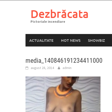
Skip
to
Dezbrăcata
content
Pictoriale incendiare
ACTUALITATE
HOT NEWS
SHOWBIZ
media_140846191234411000
august 28, 2014
admin