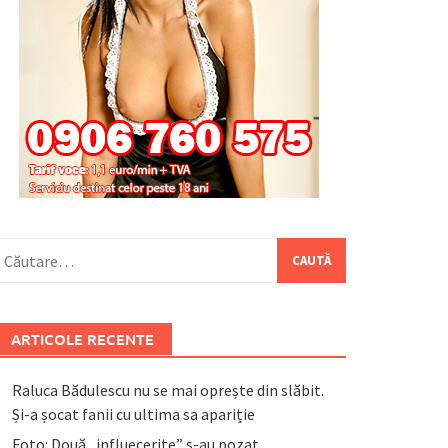
aută
upă:
ARTICOLE RECENTE
Raluca Bădulescu nu se mai oprește din slăbit.
Și-a șocat fanii cu ultima sa apariție
Foto: Două „influecerițe” s-au pozat