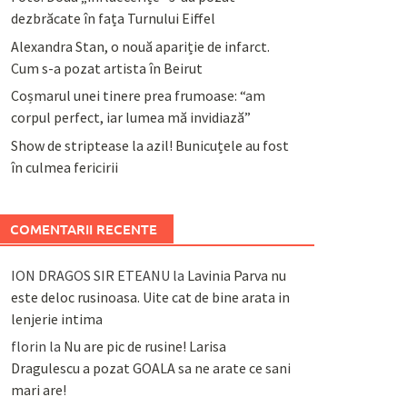
dezbrăcate în fața Turnului Eiffel
Alexandra Stan, o nouă apariție de infarct.
Cum s-a pozat artista în Beirut
Coșmarul unei tinere prea frumoase: “am
corpul perfect, iar lumea mă invidiază”
Show de striptease la azil! Bunicuțele au fost
în culmea fericirii
COMENTARII RECENTE
ION DRAGOS SIR ETEANU
la
Lavinia Parva nu
este deloc rusinoasa. Uite cat de bine arata in
lenjerie intima
florin
la
Nu are pic de rusine! Larisa
Dragulescu a pozat GOALA sa ne arate ce sani
mari are!