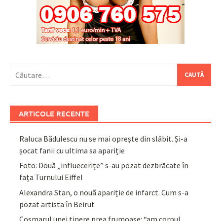
Caută
după:
ARTICOLE RECENTE
Raluca Bădulescu nu se mai oprește din slăbit. Și-a
șocat fanii cu ultima sa apariție
Foto: Două „influecerițe” s-au pozat dezbrăcate în
fața Turnului Eiffel
Alexandra Stan, o nouă apariție de infarct. Cum s-a
pozat artista în Beirut
Coșmarul unei tinere prea frumoase: “am corpul