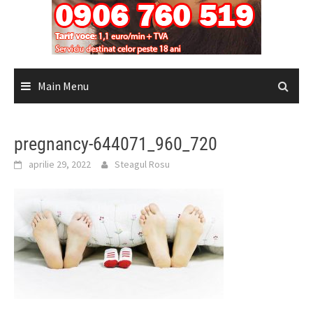
Main Menu
pregnancy-644071_960_720
aprilie 29, 2022
Steagul Rosu