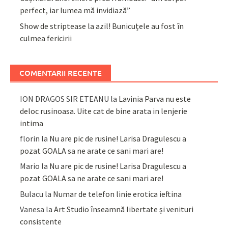
perfect, iar lumea mă invidiază”
Show de striptease la azil! Bunicuțele au fost în
culmea fericirii
COMENTARII RECENTE
ION DRAGOS SIR ETEANU
la
Lavinia Parva nu este
deloc rusinoasa. Uite cat de bine arata in lenjerie
intima
florin
la
Nu are pic de rusine! Larisa Dragulescu a
pozat GOALA sa ne arate ce sani mari are!
Mario
la
Nu are pic de rusine! Larisa Dragulescu a
pozat GOALA sa ne arate ce sani mari are!
Bulacu
la
Numar de telefon linie erotica ieftina
Vanesa
la
Art Studio înseamnă libertate și venituri
consistente