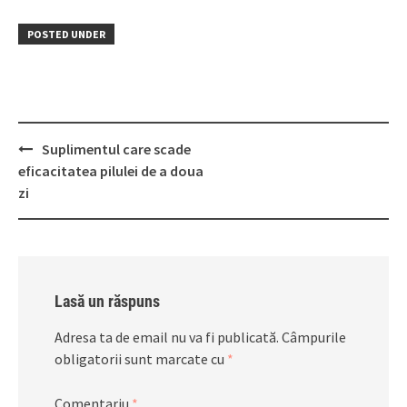
POSTED UNDER
Post
Suplimentul care scade
navigation
eficacitatea pilulei de a doua
zi
Lasă un răspuns
Adresa ta de email nu va fi publicată.
Câmpurile
obligatorii sunt marcate cu
*
Comentariu
*