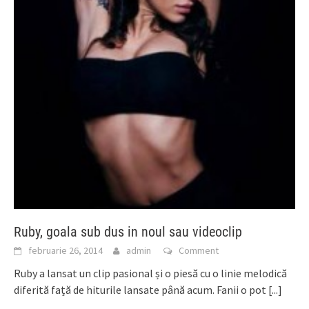
Ruby, goala sub dus in noul sau videoclip
februarie 26, 2014
admin
Comment
Ruby a lansat un clip pasional și o piesă cu o linie melodică
diferită față de hiturile lansate până acum. Fanii o pot
[...]