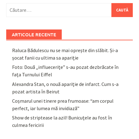
Caută
după:
ARTICOLE RECENTE
Raluca Bădulescu nu se mai oprește din slăbit. Și-a
șocat fanii cu ultima sa apariție
Foto: Două „influecerițe” s-au pozat dezbrăcate în
fața Turnului Eiffel
Alexandra Stan, o nouă apariție de infarct. Cum s-a
pozat artista în Beirut
Coșmarul unei tinere prea frumoase: “am corpul
perfect, iar lumea mă invidiază”
Show de striptease la azil! Bunicuțele au fost în
culmea fericirii