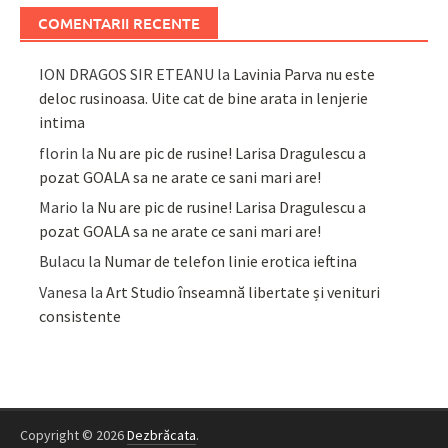
COMENTARII RECENTE
ION DRAGOS SIR ETEANU
la
Lavinia Parva nu este
deloc rusinoasa. Uite cat de bine arata in lenjerie
intima
florin
la
Nu are pic de rusine! Larisa Dragulescu a
pozat GOALA sa ne arate ce sani mari are!
Mario
la
Nu are pic de rusine! Larisa Dragulescu a
pozat GOALA sa ne arate ce sani mari are!
Bulacu
la
Numar de telefon linie erotica ieftina
Vanesa
la
Art Studio înseamnă libertate și venituri
consistente
Copyright © 2026
Dezbrăcata
.