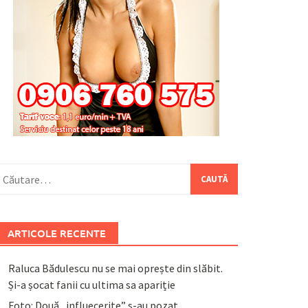
aută
upă:
ARTICOLE RECENTE
Raluca Bădulescu nu se mai oprește din slăbit.
Și-a șocat fanii cu ultima sa apariție
Foto: Două „influecerițe” s-au pozat