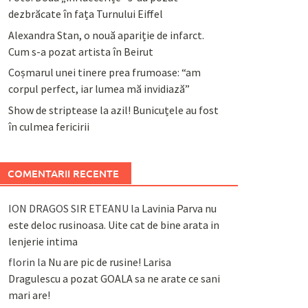
dezbrăcate în fața Turnului Eiffel
Alexandra Stan, o nouă apariție de infarct.
Cum s-a pozat artista în Beirut
Coșmarul unei tinere prea frumoase: “am
corpul perfect, iar lumea mă invidiază”
Show de striptease la azil! Bunicuțele au fost
în culmea fericirii
COMENTARII RECENTE
ION DRAGOS SIR ETEANU
la
Lavinia Parva nu
este deloc rusinoasa. Uite cat de bine arata in
lenjerie intima
florin
la
Nu are pic de rusine! Larisa
Dragulescu a pozat GOALA sa ne arate ce sani
mari are!