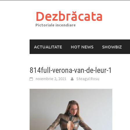
Skip
to
Dezbrăcata
content
Pictoriale incendiare
ACTUALITATE
HOT NEWS
SHOWBIZ
814full-verona-van-de-leur-1
noiembrie 2, 2021
Steagul Rosu