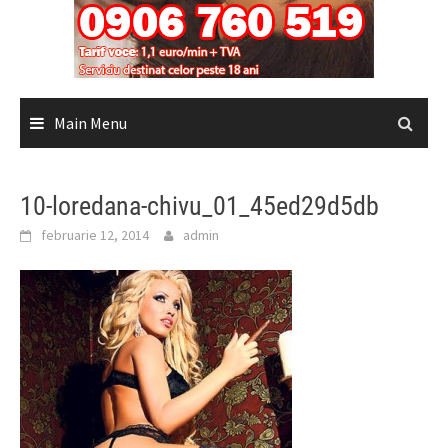
Main Menu
10-loredana-chivu_01_45ed29d5db
februarie 12, 2014
admin