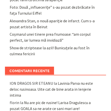
Foto: Două „influecerițe” s-au pozat dezbrăcate în
fața Turnului Eiffel
Alexandra Stan, o nouă apariție de infarct. Cum s-a
pozat artista în Beirut
Coșmarul unei tinere prea frumoase: “am corpul
perfect, iar lumea mă invidiază”
Show de striptease la azil! Bunicuțele au fost în
culmea fericirii
COMENTARII RECENTE
ION DRAGOS SIR ETEANU
la
Lavinia Parva nu este
deloc rusinoasa. Uite cat de bine arata in lenjerie
intima
florin
la
Nu are pic de rusine! Larisa Dragulescu a
pozat GOALA sa ne arate ce sani mari are!