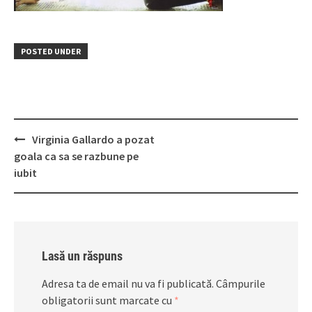
POSTED UNDER
Post
Virginia Gallardo a pozat
navigation
goala ca sa se razbune pe
iubit
Lasă un răspuns
Adresa ta de email nu va fi publicată.
Câmpurile
obligatorii sunt marcate cu
*