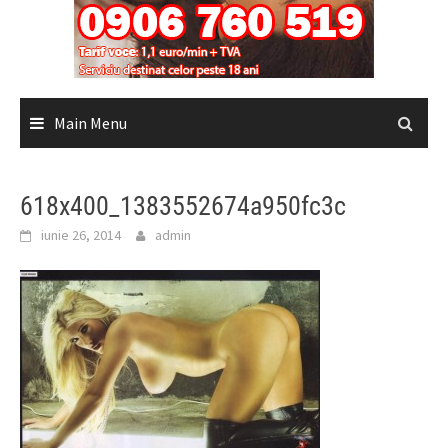
Main Menu
618x400_1383552674a950fc3c
iunie 26, 2014
admin