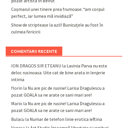
pozat artista în Beirut
Coșmarul unei tinere prea frumoase: “am corpul
perfect, iar lumea mă invidiază”
Show de striptease la azil! Bunicuțele au fost în
culmea fericirii
COMENTARII RECENTE
ION DRAGOS SIR ETEANU
la
Lavinia Parva nu este
deloc rusinoasa. Uite cat de bine arata in lenjerie
intima
florin
la
Nu are pic de rusine! Larisa Dragulescu a
pozat GOALA sa ne arate ce sani mari are!
Mario
la
Nu are pic de rusine! Larisa Dragulescu a
pozat GOALA sa ne arate ce sani mari are!
Bulacu
la
Numar de telefon linie erotica ieftina
Vanesa
la
Art Studio înseamnă libertate și venituri