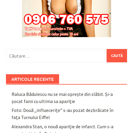
Caută
după:
ARTICOLE RECENTE
Raluca Bădulescu nu se mai oprește din slăbit. Și-a
șocat fanii cu ultima sa apariție
Foto: Două „influecerițe” s-au pozat dezbrăcate în
fața Turnului Eiffel
Alexandra Stan, o nouă apariție de infarct. Cum s-a