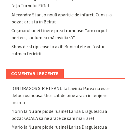
fața Turnului Eiffel
Alexandra Stan, o nouă apariție de infarct. Cum s-a
pozat artista în Beirut
Coșmarul unei tinere prea frumoase: “am corpul
perfect, iar lumea mă invidiază”
Show de striptease la azil! Bunicuțele au fost în
culmea fericirii
COMENTARII RECENTE
ION DRAGOS SIR ETEANU
la
Lavinia Parva nu este
deloc rusinoasa. Uite cat de bine arata in lenjerie
intima
florin
la
Nu are pic de rusine! Larisa Dragulescu a
pozat GOALA sa ne arate ce sani mari are!
Mario
la
Nu are pic de rusine! Larisa Dragulescu a