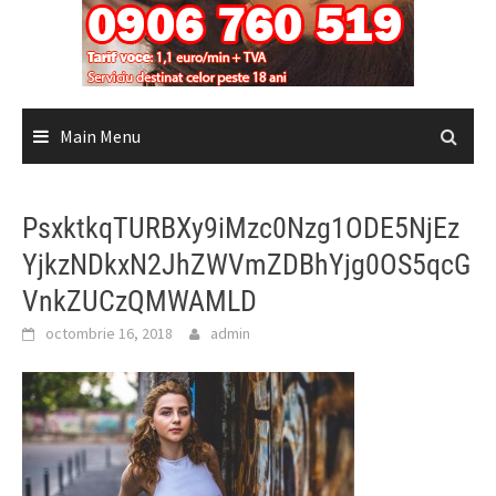
Main Menu
PsxktkqTURBXy9iMzc0Nzg1ODE5NjEz
YjkzNDkxN2JhZWVmZDBhYjg0OS5qcG
VnkZUCzQMWAMLD
octombrie 16, 2018
admin