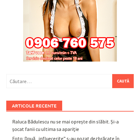
Caută
după:
ARTICOLE RECENTE
Raluca Bădulescu nu se mai oprește din slăbit. Și-a
șocat fanii cu ultima sa apariție
Foto: Două „influecerițe” s-au pozat dezbrăcate în