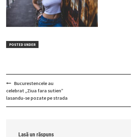
POSTED UNDER
Post
Bucurestencele au
navigation
celebrat „Ziua fara sutien”
lasandu-se pozate pe strada
Lasă un răspuns