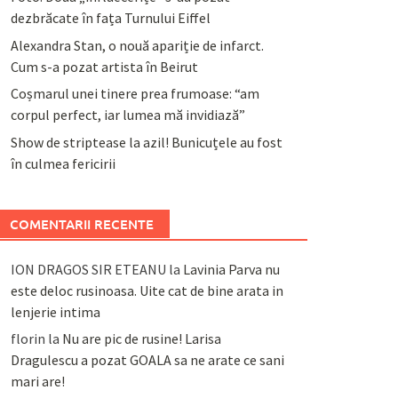
dezbrăcate în fața Turnului Eiffel
Alexandra Stan, o nouă apariție de infarct.
Cum s-a pozat artista în Beirut
Coșmarul unei tinere prea frumoase: “am
corpul perfect, iar lumea mă invidiază”
Show de striptease la azil! Bunicuțele au fost
în culmea fericirii
COMENTARII RECENTE
ION DRAGOS SIR ETEANU
la
Lavinia Parva nu
este deloc rusinoasa. Uite cat de bine arata in
lenjerie intima
florin
la
Nu are pic de rusine! Larisa
Dragulescu a pozat GOALA sa ne arate ce sani
mari are!