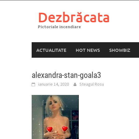
Skip
to
Dezbrăcata
content
Pictoriale incendiare
ACTUALITATE
HOT NEWS
SHOWBIZ
alexandra-stan-goala3
ianuarie 14, 2020
Steagul Rosu