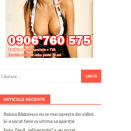
aută
upă:
ARTICOLE RECENTE
Raluca Bădulescu nu se mai oprește din slăbit.
Și-a șocat fanii cu ultima sa apariție
Foto: Două „influecerițe” s-au pozat