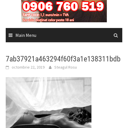
Main Menu
7ab37921a463294f60f3a1e138311bdb
octombrie 22, 2019
Steagul Rosu