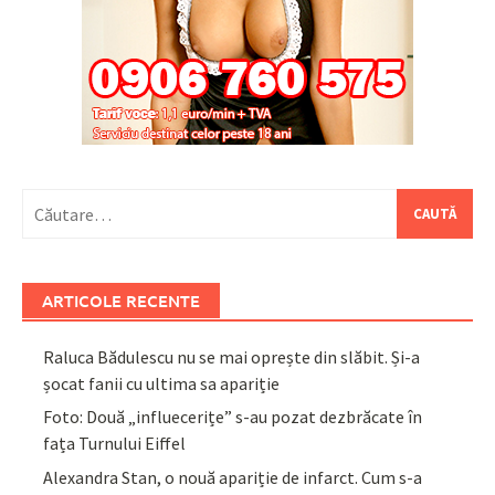
Caută
după:
ARTICOLE RECENTE
Raluca Bădulescu nu se mai oprește din slăbit. Și-a
șocat fanii cu ultima sa apariție
Foto: Două „influecerițe” s-au pozat dezbrăcate în
fața Turnului Eiffel
Alexandra Stan, o nouă apariție de infarct. Cum s-a