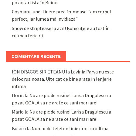
pozat artista în Beirut
Coșmarul unei tinere prea frumoase: “am corpul
perfect, iar lumea mă invidiază”
Show de striptease la azil! Bunicuțele au fost în
culmea fericirii
COMENTARII RECENTE
ION DRAGOS SIR ETEANU
la
Lavinia Parva nu este
deloc rusinoasa. Uite cat de bine arata in lenjerie
intima
florin
la
Nu are pic de rusine! Larisa Dragulescu a
pozat GOALA sa ne arate ce sani mari are!
Mario
la
Nu are pic de rusine! Larisa Dragulescu a
pozat GOALA sa ne arate ce sani mari are!
Bulacu
la
Numar de telefon linie erotica ieftina