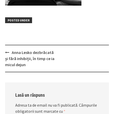
POSTED UNDER
Post
Anna Lesko dezbrăcată
navigation
și fără inhibiții, în timp ce ia
micul dejun
Lasă un răspuns
Adresa ta de email nu va fi publicată.
Câmpurile
obligatorii sunt marcate cu
*