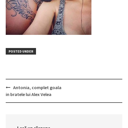
POSTED UNDER
Post
Antonia, complet goala
navigation
in bratele lui Alex Velea