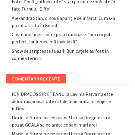
Foto: Două „influecerițe” s-au pozat dezbrăcate în
fața Turnului Eiffel
Alexandra Stan, o nouă apariție de infarct. Cum s-a
pozat artista în Beirut
Coșmarul unei tinere prea frumoase: “am corpul
perfect, iar lumea mă invidiază”
Show de striptease la azil! Bunicuțele au fost în
culmea fericirii
COMENTARII RECENTE
ION DRAGOS SIR ETEANU
la
Lavinia Parva nu este
deloc rusinoasa. Uite cat de bine arata in lenjerie
intima
florin
la
Nu are pic de rusine! Larisa Dragulescu a
pozat GOALA sa ne arate ce sani mari are!
Mario
la
Nu are pic de rusine! Larisa Dragulescu a