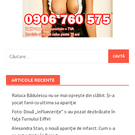
Caută
după:
ARTICOLE RECENTE
Raluca Bădulescu nu se mai oprește din slăbit. Și-a
șocat fanii cu ultima sa apariție
Foto: Două „influecerițe” s-au pozat dezbrăcate în
fața Turnului Eiffel
Alexandra Stan, o nouă apariție de infarct. Cum s-a