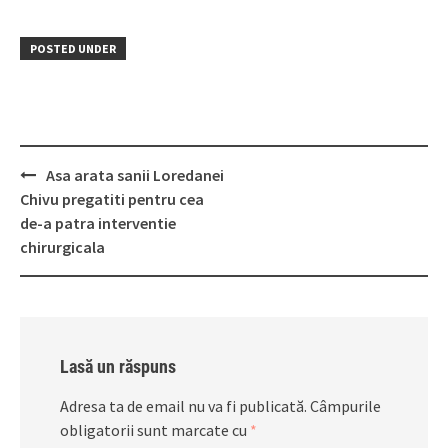
POSTED UNDER
Post
Asa arata sanii Loredanei
navigation
Chivu pregatiti pentru cea
de-a patra interventie
chirurgicala
Lasă un răspuns
Adresa ta de email nu va fi publicată.
Câmpurile
obligatorii sunt marcate cu
*