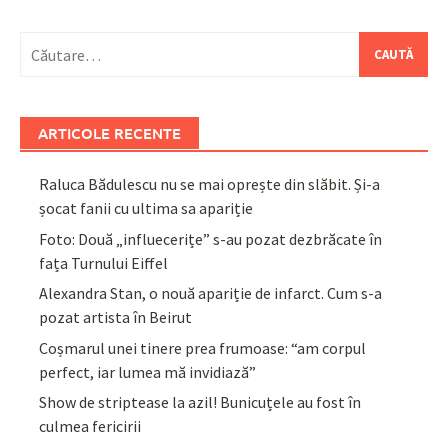
Caută
după:
ARTICOLE RECENTE
Raluca Bădulescu nu se mai oprește din slăbit. Și-a
șocat fanii cu ultima sa apariție
Foto: Două „influecerițe” s-au pozat dezbrăcate în
fața Turnului Eiffel
Alexandra Stan, o nouă apariție de infarct. Cum s-a
pozat artista în Beirut
Coșmarul unei tinere prea frumoase: “am corpul
perfect, iar lumea mă invidiază”
Show de striptease la azil! Bunicuțele au fost în
culmea fericirii