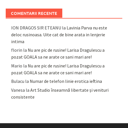
COMENTARII RECENTE
ION DRAGOS SIR ETEANU
la
Lavinia Parva nu este
deloc rusinoasa. Uite cat de bine arata in lenjerie
intima
florin
la
Nu are pic de rusine! Larisa Dragulescu a
pozat GOALA sa ne arate ce sani mari are!
Mario
la
Nu are pic de rusine! Larisa Dragulescu a
pozat GOALA sa ne arate ce sani mari are!
Bulacu
la
Numar de telefon linie erotica ieftina
Vanesa
la
Art Studio înseamnă libertate și venituri
consistente