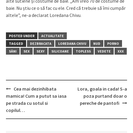
alte sutiene și costume de baie. „Am vreo 70 de costume de
baie. Nu știu ce o să fac cu ele. Cred că trebuie să îmi cumpăr
altele”, ne-a declarat Loredana Chivu.
POSTED UNDER
ACTUALITATE
TAGGED
DEZBRACATA
LOREDANA CHIVU
NUD
PORNO
SÂNI
SEX
SEXY
SILICOANE
TOPLESS
VEDETE
XXX
Post
Cea mai dezinhibata
Lora, goala in cada! S-a
navigation
mamica! Cum a putut sa iasa
poza purtand doar o
pe strada cu sotul si
pereche de pantofi
copilul…