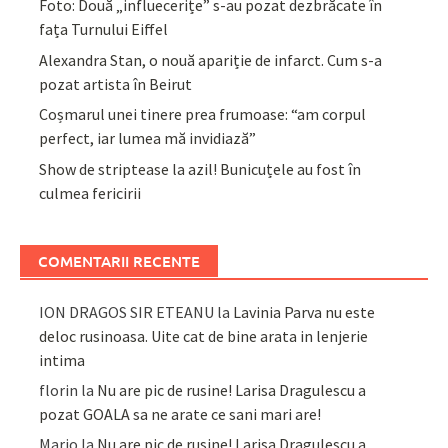
Foto: Două „influecerițe” s-au pozat dezbrăcate în
fața Turnului Eiffel
Alexandra Stan, o nouă apariție de infarct. Cum s-a
pozat artista în Beirut
Coșmarul unei tinere prea frumoase: “am corpul
perfect, iar lumea mă invidiază”
Show de striptease la azil! Bunicuțele au fost în
culmea fericirii
COMENTARII RECENTE
ION DRAGOS SIR ETEANU
la
Lavinia Parva nu este
deloc rusinoasa. Uite cat de bine arata in lenjerie
intima
florin
la
Nu are pic de rusine! Larisa Dragulescu a
pozat GOALA sa ne arate ce sani mari are!
Mario
la
Nu are pic de rusine! Larisa Dragulescu a