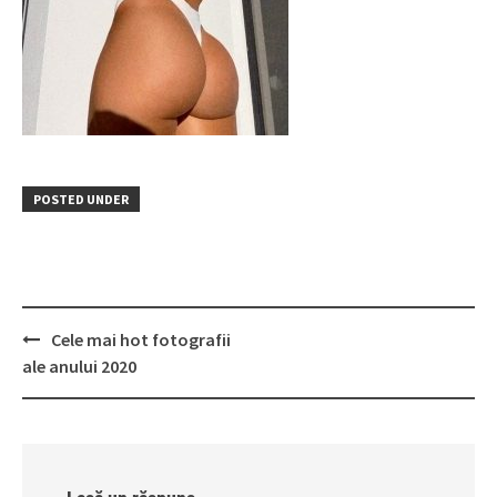
POSTED UNDER
Post
Cele mai hot fotografii
navigation
ale anului 2020