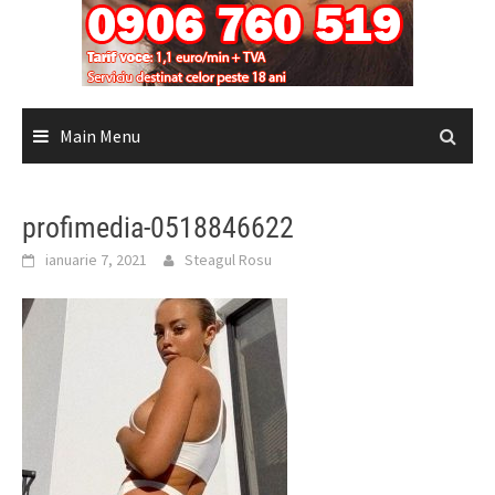
Main Menu
profimedia-0518846622
ianuarie 7, 2021
Steagul Rosu