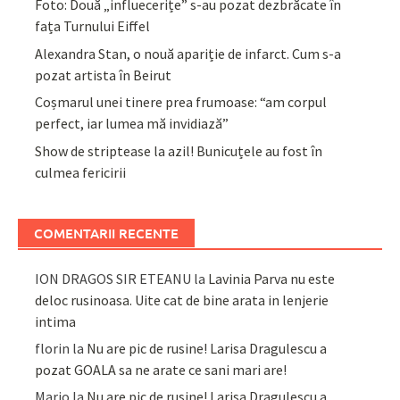
Foto: Două „influecerițe” s-au pozat dezbrăcate în
fața Turnului Eiffel
Alexandra Stan, o nouă apariție de infarct. Cum s-a
pozat artista în Beirut
Coșmarul unei tinere prea frumoase: “am corpul
perfect, iar lumea mă invidiază”
Show de striptease la azil! Bunicuțele au fost în
culmea fericirii
COMENTARII RECENTE
ION DRAGOS SIR ETEANU
la
Lavinia Parva nu este
deloc rusinoasa. Uite cat de bine arata in lenjerie
intima
florin
la
Nu are pic de rusine! Larisa Dragulescu a
pozat GOALA sa ne arate ce sani mari are!
Mario
la
Nu are pic de rusine! Larisa Dragulescu a