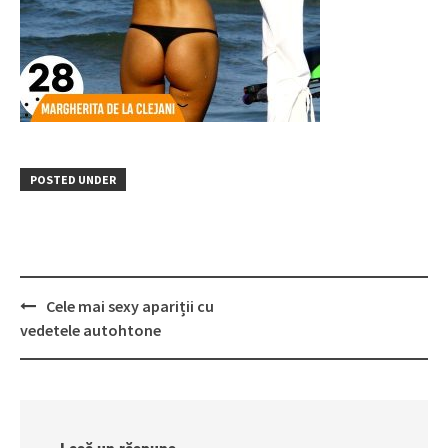
POSTED UNDER
Post
Cele mai sexy apariții cu
navigation
vedetele autohtone