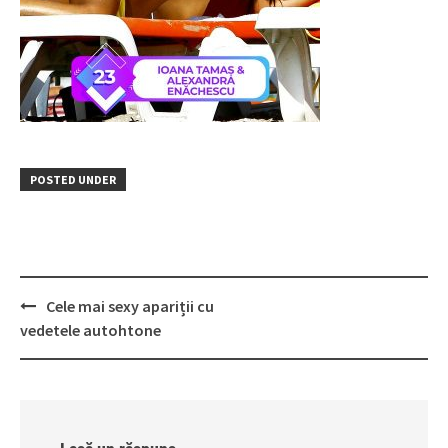
POSTED UNDER
Post
Cele mai sexy apariții cu
navigation
vedetele autohtone