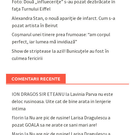
Foto: Două „influecerițe” s-au pozat dezbrăcate în
fața Turnului Eiffel
Alexandra Stan, o nouă apariție de infarct. Cum s-a
pozat artista în Beirut
Coșmarul unei tinere prea frumoase: “am corpul
perfect, iar lumea mă invidiază”
Show de striptease la azil! Bunicuțele au fost în
culmea fericirii
COMENTARII RECENTE
ION DRAGOS SIR ETEANU
la
Lavinia Parva nu este
deloc rusinoasa. Uite cat de bine arata in lenjerie
intima
florin
la
Nu are pic de rusine! Larisa Dragulescu a
pozat GOALA sa ne arate ce sani mari are!
Mario
la
Nu are pic de rusine! Larisa Dragulescu a