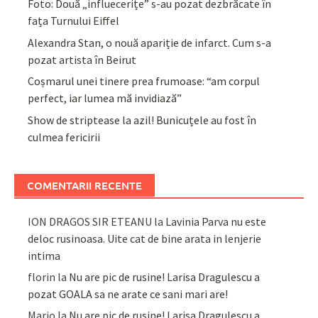
Foto: Două „influecerițe” s-au pozat dezbrăcate în
fața Turnului Eiffel
Alexandra Stan, o nouă apariție de infarct. Cum s-a
pozat artista în Beirut
Coșmarul unei tinere prea frumoase: “am corpul
perfect, iar lumea mă invidiază”
Show de striptease la azil! Bunicuțele au fost în
culmea fericirii
COMENTARII RECENTE
ION DRAGOS SIR ETEANU
la
Lavinia Parva nu este
deloc rusinoasa. Uite cat de bine arata in lenjerie
intima
florin
la
Nu are pic de rusine! Larisa Dragulescu a
pozat GOALA sa ne arate ce sani mari are!
Mario
la
Nu are pic de rusine! Larisa Dragulescu a