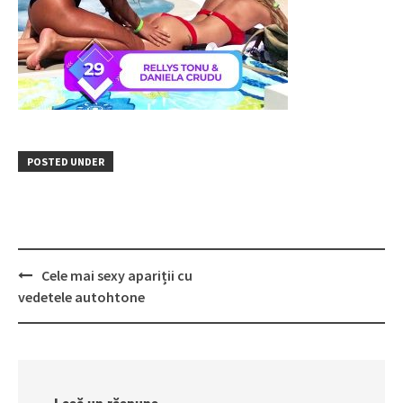
POSTED UNDER
Post
Cele mai sexy apariții cu
navigation
vedetele autohtone