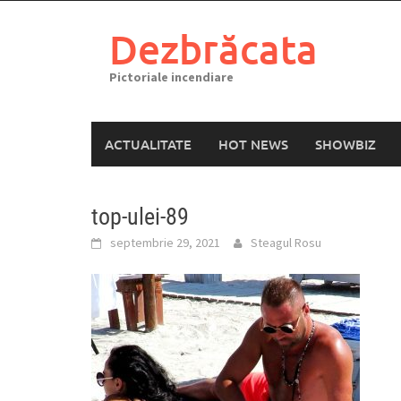
Skip
to
Dezbrăcata
content
Pictoriale incendiare
ACTUALITATE
HOT NEWS
SHOWBIZ
top-ulei-89
septembrie 29, 2021
Steagul Rosu