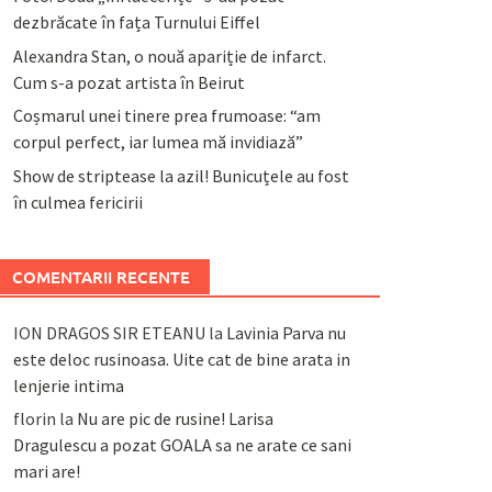
dezbrăcate în fața Turnului Eiffel
Alexandra Stan, o nouă apariție de infarct.
Cum s-a pozat artista în Beirut
Coșmarul unei tinere prea frumoase: “am
corpul perfect, iar lumea mă invidiază”
Show de striptease la azil! Bunicuțele au fost
în culmea fericirii
COMENTARII RECENTE
ION DRAGOS SIR ETEANU
la
Lavinia Parva nu
este deloc rusinoasa. Uite cat de bine arata in
lenjerie intima
florin
la
Nu are pic de rusine! Larisa
Dragulescu a pozat GOALA sa ne arate ce sani
mari are!