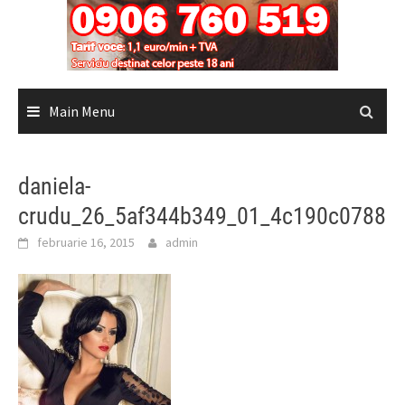
Main Menu
daniela-
crudu_26_5af344b349_01_4c190c0788
februarie 16, 2015
admin