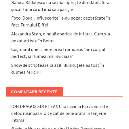
Raluca Bădulescu nu se mai oprește din slăbit. Și-a
șocat fanii cu ultima sa apariție
Foto: Două „influecerițe” s-au pozat dezbrăcate în
fața Turnului Eiffel
Alexandra Stan, o nouă apariție de infarct. Cum s-a
pozat artista în Beirut
Coșmarul unei tinere prea frumoase: “am corpul
perfect, iar lumea mă invidiază”
Show de striptease la azil! Bunicuțele au fost în
culmea fericirii
COMENTARII RECENTE
ION DRAGOS SIR ETEANU
la
Lavinia Parva nu este
deloc rusinoasa. Uite cat de bine arata in lenjerie
intima
florin
la
Nu are pic de rusine! Larisa Dragulescu a