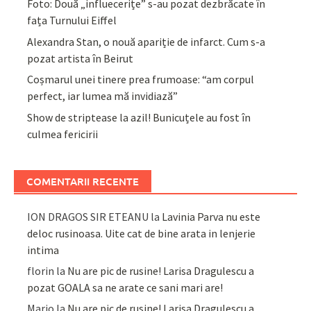
Foto: Două „influecerițe” s-au pozat dezbrăcate în
fața Turnului Eiffel
Alexandra Stan, o nouă apariție de infarct. Cum s-a
pozat artista în Beirut
Coșmarul unei tinere prea frumoase: “am corpul
perfect, iar lumea mă invidiază”
Show de striptease la azil! Bunicuțele au fost în
culmea fericirii
COMENTARII RECENTE
ION DRAGOS SIR ETEANU
la
Lavinia Parva nu este
deloc rusinoasa. Uite cat de bine arata in lenjerie
intima
florin
la
Nu are pic de rusine! Larisa Dragulescu a
pozat GOALA sa ne arate ce sani mari are!
Mario
la
Nu are pic de rusine! Larisa Dragulescu a