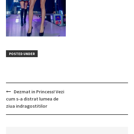
POSTED UNDER
Post
Dezmat in Princess! Vezi
navigation
cum s-a distrat lumea de
ziua indragostitilor