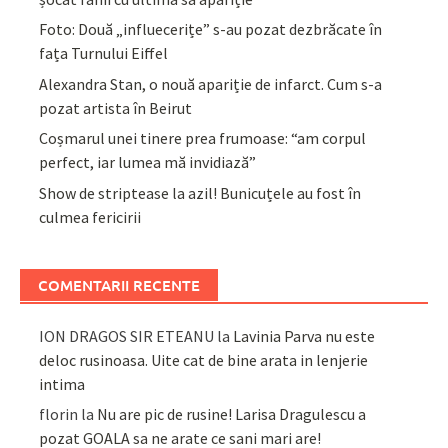
Foto: Două „influecerițe” s-au pozat dezbrăcate în
fața Turnului Eiffel
Alexandra Stan, o nouă apariție de infarct. Cum s-a
pozat artista în Beirut
Coșmarul unei tinere prea frumoase: “am corpul
perfect, iar lumea mă invidiază”
Show de striptease la azil! Bunicuțele au fost în
culmea fericirii
COMENTARII RECENTE
ION DRAGOS SIR ETEANU
la
Lavinia Parva nu este
deloc rusinoasa. Uite cat de bine arata in lenjerie
intima
florin
la
Nu are pic de rusine! Larisa Dragulescu a
pozat GOALA sa ne arate ce sani mari are!