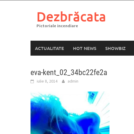
Skip
to
Dezbrăcata
content
Pictoriale incendiare
ACTUALITATE
HOT NEWS
SHOWBIZ
eva-kent_02_34bc22fe2a
iulie 8, 2014
admin