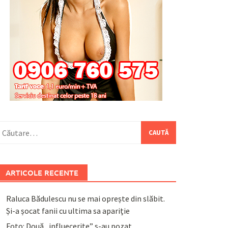
aută
upă:
ARTICOLE RECENTE
Raluca Bădulescu nu se mai oprește din slăbit.
Și-a șocat fanii cu ultima sa apariție
Foto: Două „influecerițe” s-au pozat