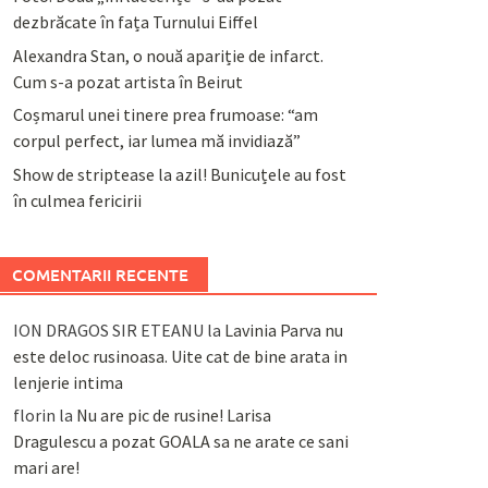
dezbrăcate în fața Turnului Eiffel
Alexandra Stan, o nouă apariție de infarct.
Cum s-a pozat artista în Beirut
Coșmarul unei tinere prea frumoase: “am
corpul perfect, iar lumea mă invidiază”
Show de striptease la azil! Bunicuțele au fost
în culmea fericirii
COMENTARII RECENTE
ION DRAGOS SIR ETEANU
la
Lavinia Parva nu
este deloc rusinoasa. Uite cat de bine arata in
lenjerie intima
florin
la
Nu are pic de rusine! Larisa
Dragulescu a pozat GOALA sa ne arate ce sani
mari are!