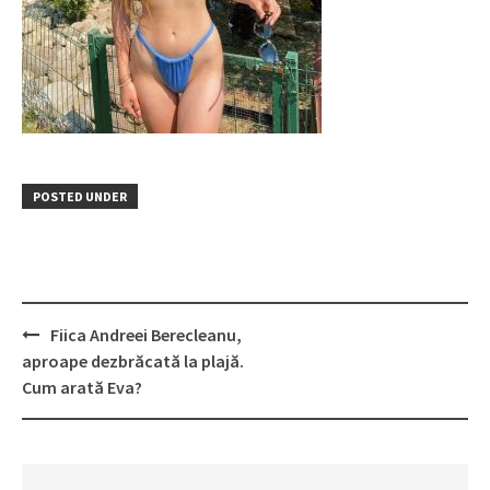
POSTED UNDER
Post
Fiica Andreei Berecleanu,
navigation
aproape dezbrăcată la plajă.
Cum arată Eva?