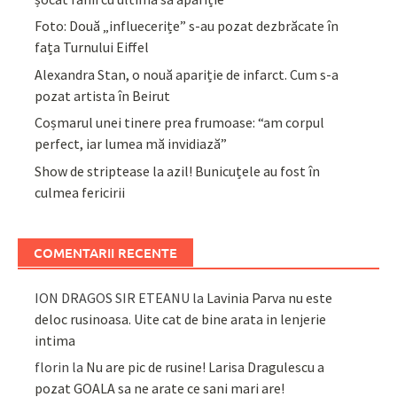
Foto: Două „influecerițe” s-au pozat dezbrăcate în
fața Turnului Eiffel
Alexandra Stan, o nouă apariție de infarct. Cum s-a
pozat artista în Beirut
Coșmarul unei tinere prea frumoase: “am corpul
perfect, iar lumea mă invidiază”
Show de striptease la azil! Bunicuțele au fost în
culmea fericirii
COMENTARII RECENTE
ION DRAGOS SIR ETEANU
la
Lavinia Parva nu este
deloc rusinoasa. Uite cat de bine arata in lenjerie
intima
florin
la
Nu are pic de rusine! Larisa Dragulescu a
pozat GOALA sa ne arate ce sani mari are!