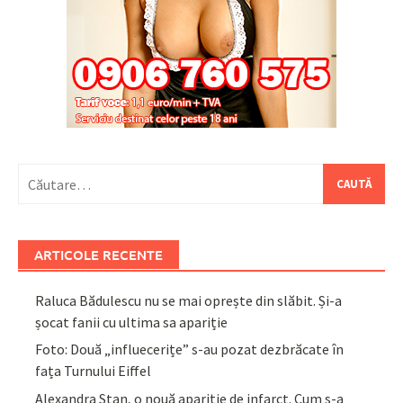
Caută
după:
ARTICOLE RECENTE
Raluca Bădulescu nu se mai oprește din slăbit. Și-a
șocat fanii cu ultima sa apariție
Foto: Două „influecerițe” s-au pozat dezbrăcate în
fața Turnului Eiffel
Alexandra Stan, o nouă apariție de infarct. Cum s-a