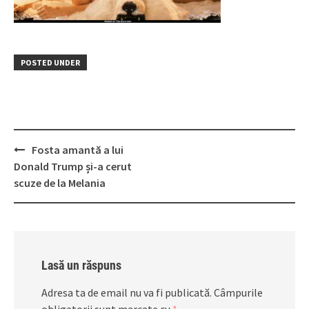
POSTED UNDER
Post
Fosta amantă a lui
navigation
Donald Trump și-a cerut
scuze de la Melania
Lasă un răspuns
Adresa ta de email nu va fi publicată.
Câmpurile