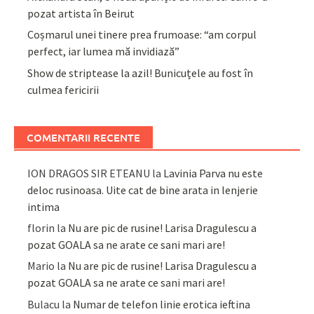
pozat artista în Beirut
Coșmarul unei tinere prea frumoase: “am corpul
perfect, iar lumea mă invidiază”
Show de striptease la azil! Bunicuțele au fost în
culmea fericirii
COMENTARII RECENTE
ION DRAGOS SIR ETEANU
la
Lavinia Parva nu este
deloc rusinoasa. Uite cat de bine arata in lenjerie
intima
florin
la
Nu are pic de rusine! Larisa Dragulescu a
pozat GOALA sa ne arate ce sani mari are!
Mario
la
Nu are pic de rusine! Larisa Dragulescu a
pozat GOALA sa ne arate ce sani mari are!
Bulacu
la
Numar de telefon linie erotica ieftina