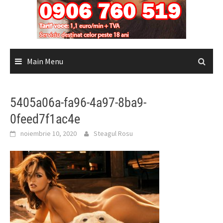
Main Menu
5405a06a-fa96-4a97-8ba9-
0feed7f1ac4e
noiembrie 10, 2020
Steagul Rosu