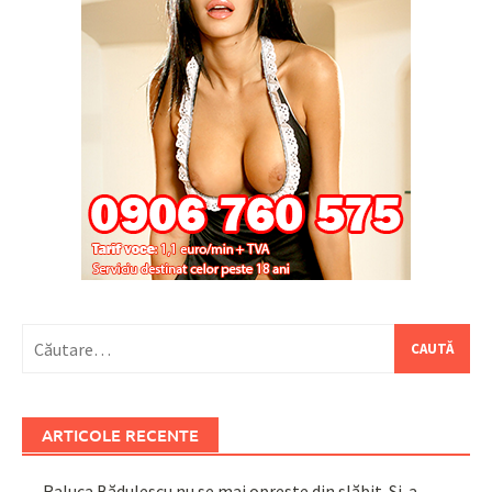
Caută
după:
ARTICOLE RECENTE
Raluca Bădulescu nu se mai oprește din slăbit. Și-a