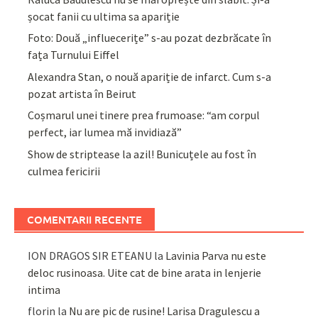
șocat fanii cu ultima sa apariție
Foto: Două „influecerițe” s-au pozat dezbrăcate în
fața Turnului Eiffel
Alexandra Stan, o nouă apariție de infarct. Cum s-a
pozat artista în Beirut
Coșmarul unei tinere prea frumoase: “am corpul
perfect, iar lumea mă invidiază”
Show de striptease la azil! Bunicuțele au fost în
culmea fericirii
COMENTARII RECENTE
ION DRAGOS SIR ETEANU
la
Lavinia Parva nu este
deloc rusinoasa. Uite cat de bine arata in lenjerie
intima
florin
la
Nu are pic de rusine! Larisa Dragulescu a