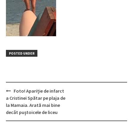
POSTED UNDER
Post
Foto! Apariție de infarct
navigation
a Cristinei Spătar pe plaja de
la Mamaia. Arată mai bine
decât puștoicele de liceu