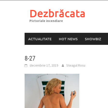
Skip
to
Dezbrăcata
content
Pictoriale incendiare
ACTUALITATE
HOT NEWS
SHOWBIZ
8-27
decembrie 17, 2019
Steagul Rosu