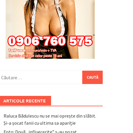
aută
upă:
ARTICOLE RECENTE
Raluca Bădulescu nu se mai oprește din slăbit.
Și-a șocat fanii cu ultima sa apariție
Foto: Două „influecerițe” s-au pozat