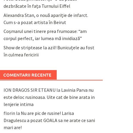
dezbrăcate în fața Turnului Eiffel
Alexandra Stan, o nouă apariție de infarct.
Cum s-a pozat artista în Beirut
Coșmarul unei tinere prea frumoase: “am
corpul perfect, iar lumea mă invidiază”
Show de striptease la azil! Bunicuțele au fost
în culmea fericirii
COMENTARII RECENTE
ION DRAGOS SIR ETEANU
la
Lavinia Parva nu
este deloc rusinoasa. Uite cat de bine arata in
lenjerie intima
florin
la
Nu are pic de rusine! Larisa
Dragulescu a pozat GOALA sa ne arate ce sani
mari are!