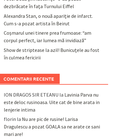
dezbrăcate în fața Turnului Eiffel
Alexandra Stan, o nouă apariție de infarct.
Cum s-a pozat artista în Beirut
Coșmarul unei tinere prea frumoase: “am
corpul perfect, iar lumea mă invidiază”
Show de striptease la azil! Bunicuțele au fost
în culmea fericirii
COMENTARII RECENTE
ION DRAGOS SIR ETEANU
la
Lavinia Parva nu
este deloc rusinoasa. Uite cat de bine arata in
lenjerie intima
florin
la
Nu are pic de rusine! Larisa
Dragulescu a pozat GOALA sa ne arate ce sani
mari are!