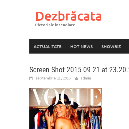
Skip
to
Dezbrăcata
content
Pictoriale incendiare
ACTUALITATE
HOT NEWS
SHOWBIZ
Screen Shot 2015-09-21 at 23.20
septembrie 21, 2015
admin