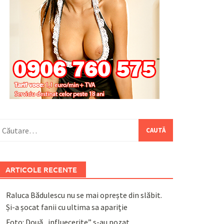
aută
upă:
ARTICOLE RECENTE
Raluca Bădulescu nu se mai oprește din slăbit.
Și-a șocat fanii cu ultima sa apariție
Foto: Două „influecerițe” s-au pozat