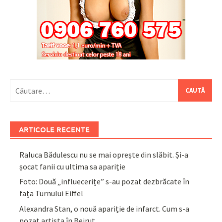
Caută
după:
ARTICOLE RECENTE
Raluca Bădulescu nu se mai oprește din slăbit. Și-a
șocat fanii cu ultima sa apariție
Foto: Două „influecerițe” s-au pozat dezbrăcate în
fața Turnului Eiffel
Alexandra Stan, o nouă apariție de infarct. Cum s-a
pozat artista în Beirut