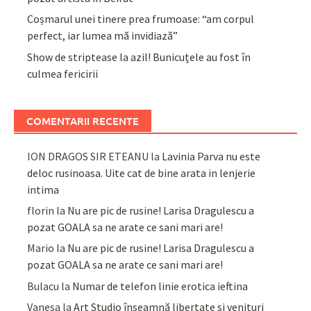
Coșmarul unei tinere prea frumoase: “am corpul
perfect, iar lumea mă invidiază”
Show de striptease la azil! Bunicuțele au fost în
culmea fericirii
COMENTARII RECENTE
ION DRAGOS SIR ETEANU
la
Lavinia Parva nu este
deloc rusinoasa. Uite cat de bine arata in lenjerie
intima
florin
la
Nu are pic de rusine! Larisa Dragulescu a
pozat GOALA sa ne arate ce sani mari are!
Mario
la
Nu are pic de rusine! Larisa Dragulescu a
pozat GOALA sa ne arate ce sani mari are!
Bulacu
la
Numar de telefon linie erotica ieftina
Vanesa
la
Art Studio înseamnă libertate și venituri