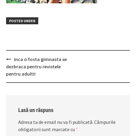
POSTED UNDER
Post
Inca o fosta gimnasta se
navigation
dezbraca pentru revistele
pentru adulti!
Lasă un răspuns
Adresa ta de email nu va fi publicată.
Câmpurile
obligatorii sunt marcate cu
*