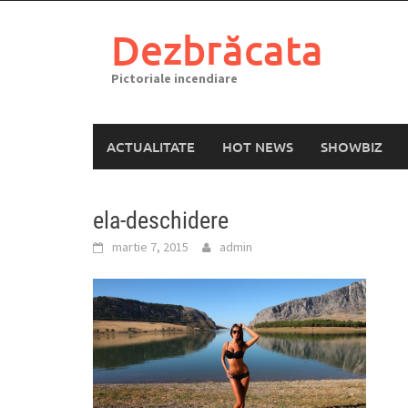
Skip
to
Dezbrăcata
content
Pictoriale incendiare
ACTUALITATE
HOT NEWS
SHOWBIZ
ela-deschidere
martie 7, 2015
admin