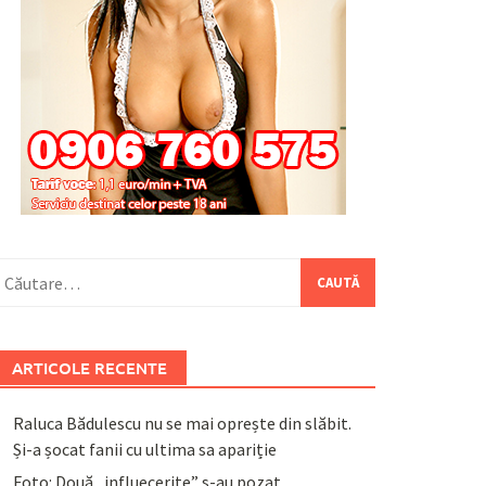
aută
upă:
ARTICOLE RECENTE
Raluca Bădulescu nu se mai oprește din slăbit.
Și-a șocat fanii cu ultima sa apariție
Foto: Două „influecerițe” s-au pozat