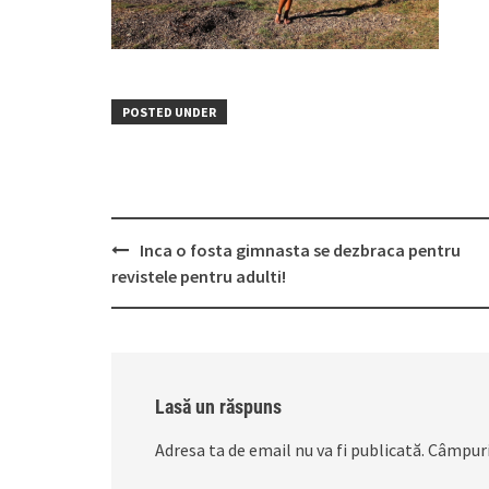
POSTED UNDER
Post
Inca o fosta gimnasta se dezbraca pentru
navigation
revistele pentru adulti!
Lasă un răspuns
Adresa ta de email nu va fi publicată.
Câmpuri