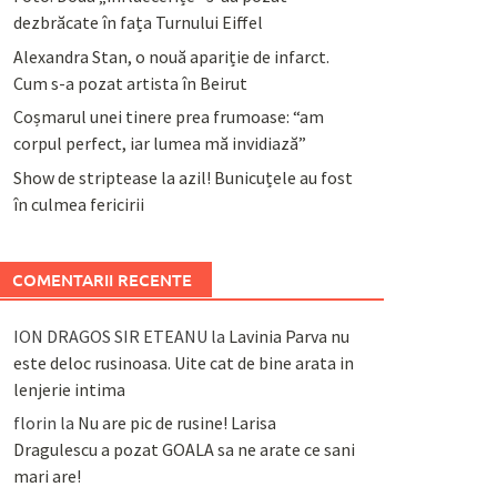
dezbrăcate în fața Turnului Eiffel
Alexandra Stan, o nouă apariție de infarct.
Cum s-a pozat artista în Beirut
Coșmarul unei tinere prea frumoase: “am
corpul perfect, iar lumea mă invidiază”
Show de striptease la azil! Bunicuțele au fost
în culmea fericirii
COMENTARII RECENTE
ION DRAGOS SIR ETEANU
la
Lavinia Parva nu
este deloc rusinoasa. Uite cat de bine arata in
lenjerie intima
florin
la
Nu are pic de rusine! Larisa
Dragulescu a pozat GOALA sa ne arate ce sani
mari are!