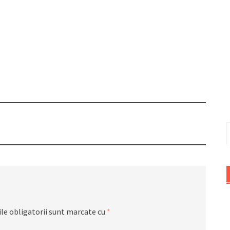
C
d
le obligatorii sunt marcate cu
*