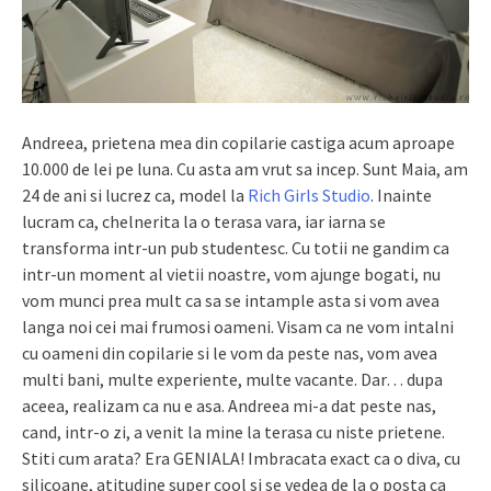
Andreea, prietena mea din copilarie castiga acum aproape
10.000 de lei pe luna. Cu asta am vrut sa incep. Sunt Maia, am
24 de ani si lucrez ca, model la
Rich Girls Studio
. Inainte
lucram ca, chelnerita la o terasa vara, iar iarna se
transforma intr-un pub studentesc. Cu totii ne gandim ca
intr-un moment al vietii noastre, vom ajunge bogati, nu
vom munci prea mult ca sa se intample asta si vom avea
langa noi cei mai frumosi oameni. Visam ca ne vom intalni
cu oameni din copilarie si le vom da peste nas, vom avea
multi bani, multe experiente, multe vacante. Dar… dupa
aceea, realizam ca nu e asa. Andreea mi-a dat peste nas,
cand, intr-o zi, a venit la mine la terasa cu niste prietene.
Stiti cum arata? Era GENIALA! Imbracata exact ca o diva, cu
silicoane, atitudine super cool si se vedea de la o posta ca