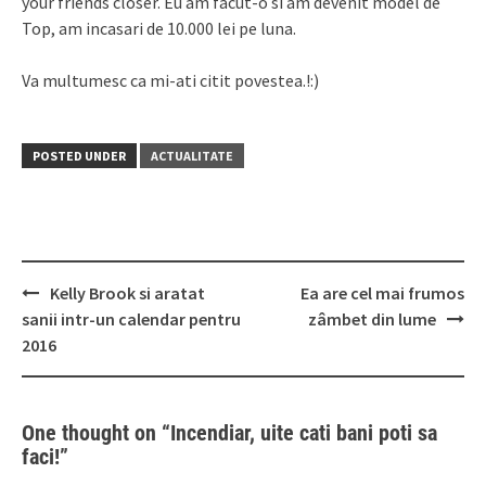
your friends closer. Eu am facut-o si am devenit model de
Top, am incasari de 10.000 lei pe luna.
Va multumesc ca mi-ati citit povestea.!:)
POSTED UNDER
ACTUALITATE
Post
Kelly Brook si aratat
Ea are cel mai frumos
navigation
sanii intr-un calendar pentru
zâmbet din lume
2016
One thought on “
Incendiar, uite cati bani poti sa
faci!
”