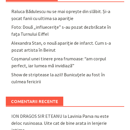
Raluca Bădulescu nu se mai oprește din slăbit. Și-a
șocat fanii cu ultima sa apariție
Foto: Două „influecerițe” s-au pozat dezbrăcate în
fața Turnului Eiffel
Alexandra Stan, o nouă apariție de infarct. Cum s-a
pozat artista în Beirut
Coșmarul unei tinere prea frumoase: “am corpul
perfect, iar lumea mă invidiază”
Show de striptease la azil! Bunicuțele au fost în
culmea fericirii
COMENTARII RECENTE
ION DRAGOS SIR ETEANU
la
Lavinia Parva nu este
deloc rusinoasa. Uite cat de bine arata in lenjerie
intima