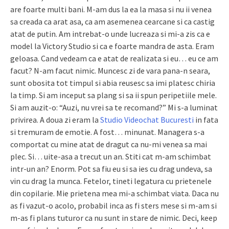
are foarte multi bani. M-am dus la ea la masa si nu ii venea
sa creada ca arat asa, ca am asemenea cearcane si ca castig
atat de putin. Am intrebat-o unde lucreaza si mi-a zis ca e
model la Victory Studio si ca e foarte mandra de asta. Eram
geloasa. Cand vedeam ca e atat de realizata si eu… eu ce am
facut? N-am facut nimic. Muncesc zi de vara pana-n seara,
sunt obosita tot timpul si abia reusesc sa imi platesc chiria
la timp. Si am inceput sa plang si sa ii spun peripetiile mele.
Si am auzit-o: “Auzi, nu vrei sa te recomand?” Mi s-a luminat
privirea. A doua zi eram la
Studio Videochat Bucuresti
in fata
si tremuram de emotie. A fost… minunat. Managera s-a
comportat cu mine atat de dragut ca nu-mi venea sa mai
plec. Si… uite-asa a trecut un an. Stiti cat m-am schimbat
intr-un an? Enorm. Pot sa fiu eu si sa ies cu drag undeva, sa
vin cu drag la munca. Fetelor, tineti legatura cu prietenele
din copilarie. Mie prietena mea mi-a schimbat viata. Daca nu
as fi vazut-o acolo, probabil inca as fi sters mese si m-am si
m-as fi plans tuturor ca nu sunt in stare de nimic. Deci, keep