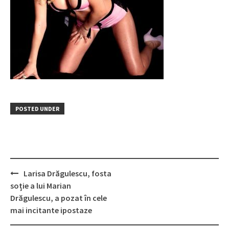
POSTED UNDER
Post
Larisa Drăgulescu, fosta
navigation
soție a lui Marian
Drăgulescu, a pozat în cele
mai incitante ipostaze