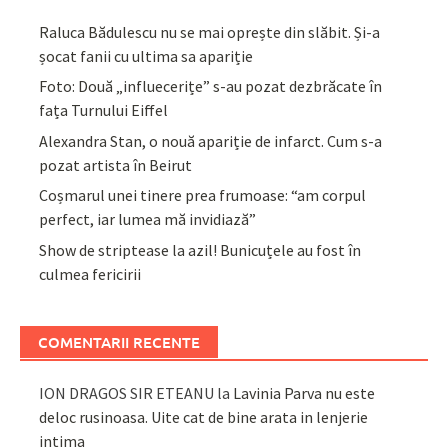
Raluca Bădulescu nu se mai oprește din slăbit. Și-a
șocat fanii cu ultima sa apariție
Foto: Două „influecerițe” s-au pozat dezbrăcate în
fața Turnului Eiffel
Alexandra Stan, o nouă apariție de infarct. Cum s-a
pozat artista în Beirut
Coșmarul unei tinere prea frumoase: “am corpul
perfect, iar lumea mă invidiază”
Show de striptease la azil! Bunicuțele au fost în
culmea fericirii
COMENTARII RECENTE
ION DRAGOS SIR ETEANU
la
Lavinia Parva nu este
deloc rusinoasa. Uite cat de bine arata in lenjerie
intima