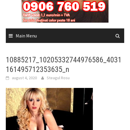
Main Menu
10885217_10205332744976586_4031
161495712353635_n
august 4, 2020
Steagul Rosu