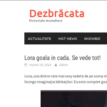
Skip
to
Dezbrăcata
content
Pictoriale incendiare
ACTUALITATE
HOT NEWS
SHOWBIZ
Lora goala in cada. Se vede tot!
martie 19, 2018
admin
Lora, una dintre cele mai sexy vedete de pe scena 
încinge imaginația bărbaților. Ea este complet goal