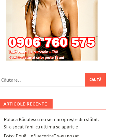
aută
upă:
ARTICOLE RECENTE
Raluca Bădulescu nu se mai oprește din slăbit.
Și-a șocat fanii cu ultima sa apariție
Foto: Două „influecerițe” s-au pozat