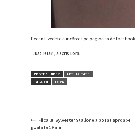
Recent, vedeta a încărcat pe pagina sa de Facebook 
”Just relax”, a scris Lora.
POSTED UNDER
ACTUALITATE
TAGGED
LORA
Post
Fiica lui Sylvester Stallone a pozat aproape
navigation
goala la 19 ani