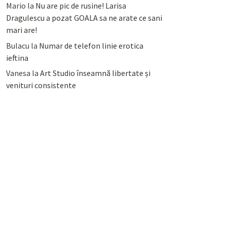
Mario
la
Nu are pic de rusine! Larisa
Dragulescu a pozat GOALA sa ne arate ce sani
mari are!
Bulacu
la
Numar de telefon linie erotica
ieftina
Vanesa
la
Art Studio înseamnă libertate și
venituri consistente