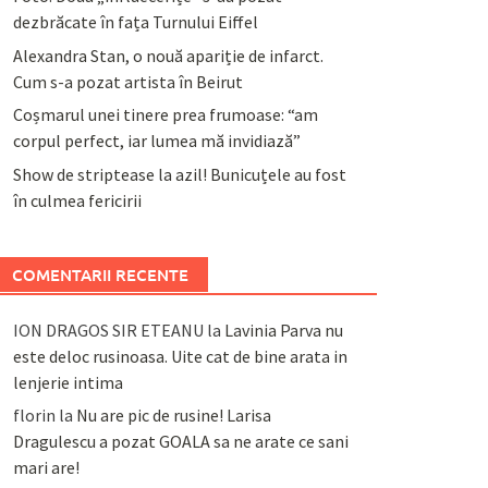
dezbrăcate în fața Turnului Eiffel
Alexandra Stan, o nouă apariție de infarct.
Cum s-a pozat artista în Beirut
Coșmarul unei tinere prea frumoase: “am
corpul perfect, iar lumea mă invidiază”
Show de striptease la azil! Bunicuțele au fost
în culmea fericirii
COMENTARII RECENTE
ION DRAGOS SIR ETEANU
la
Lavinia Parva nu
este deloc rusinoasa. Uite cat de bine arata in
lenjerie intima
florin
la
Nu are pic de rusine! Larisa
Dragulescu a pozat GOALA sa ne arate ce sani
mari are!