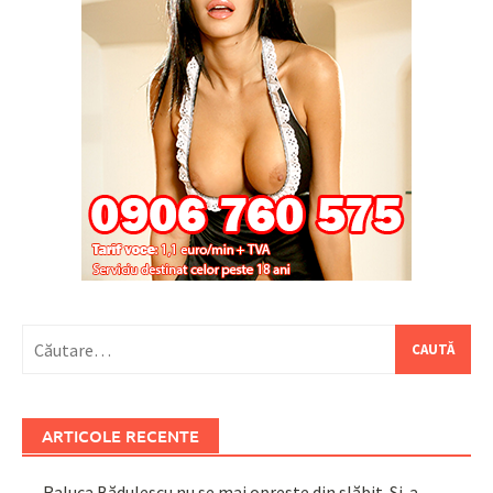
Caută
după:
ARTICOLE RECENTE
Raluca Bădulescu nu se mai oprește din slăbit. Și-a