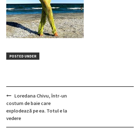
POSTED UNDER
Post
Loredana Chivu, într-un
navigation
costum de baie care
explodează pe ea. Totul e la
vedere