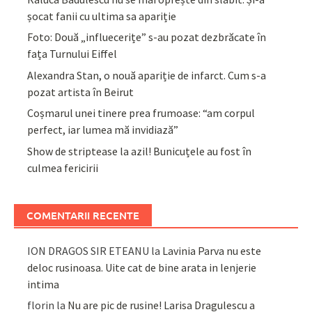
șocat fanii cu ultima sa apariție
Foto: Două „influecerițe” s-au pozat dezbrăcate în
fața Turnului Eiffel
Alexandra Stan, o nouă apariție de infarct. Cum s-a
pozat artista în Beirut
Coșmarul unei tinere prea frumoase: “am corpul
perfect, iar lumea mă invidiază”
Show de striptease la azil! Bunicuțele au fost în
culmea fericirii
COMENTARII RECENTE
ION DRAGOS SIR ETEANU
la
Lavinia Parva nu este
deloc rusinoasa. Uite cat de bine arata in lenjerie
intima
florin
la
Nu are pic de rusine! Larisa Dragulescu a