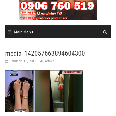
Main Menu
media_142057663894604300
ianuarie 10, 2015
admin