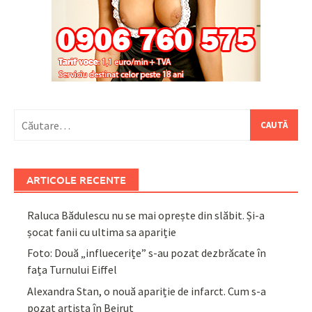
Caută
după:
ARTICOLE RECENTE
Raluca Bădulescu nu se mai oprește din slăbit. Și-a
șocat fanii cu ultima sa apariție
Foto: Două „influecerițe” s-au pozat dezbrăcate în
fața Turnului Eiffel
Alexandra Stan, o nouă apariție de infarct. Cum s-a
pozat artista în Beirut