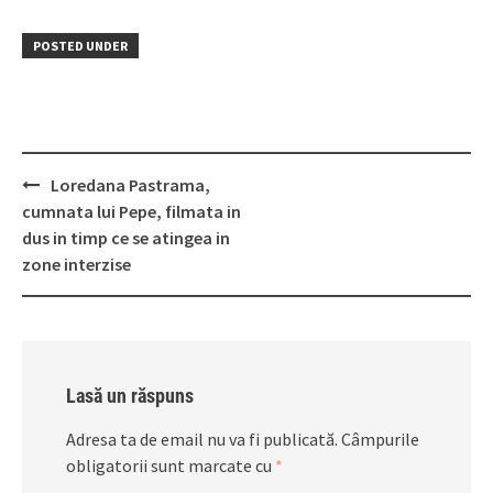
POSTED UNDER
Post
Loredana Pastrama,
navigation
cumnata lui Pepe, filmata in
dus in timp ce se atingea in
zone interzise
Lasă un răspuns
Adresa ta de email nu va fi publicată.
Câmpurile
obligatorii sunt marcate cu
*