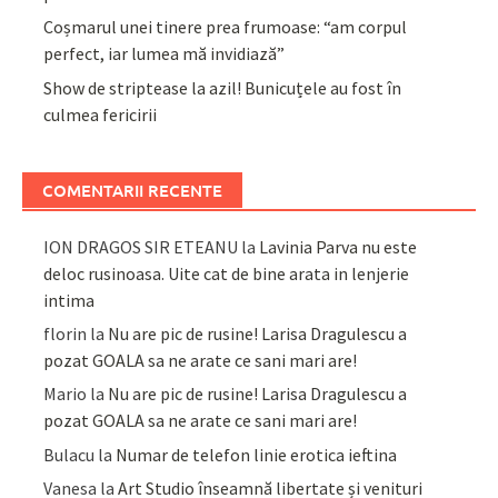
Coșmarul unei tinere prea frumoase: “am corpul
perfect, iar lumea mă invidiază”
Show de striptease la azil! Bunicuțele au fost în
culmea fericirii
COMENTARII RECENTE
ION DRAGOS SIR ETEANU
la
Lavinia Parva nu este
deloc rusinoasa. Uite cat de bine arata in lenjerie
intima
florin
la
Nu are pic de rusine! Larisa Dragulescu a
pozat GOALA sa ne arate ce sani mari are!
Mario
la
Nu are pic de rusine! Larisa Dragulescu a
pozat GOALA sa ne arate ce sani mari are!
Bulacu
la
Numar de telefon linie erotica ieftina
Vanesa
la
Art Studio înseamnă libertate și venituri