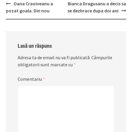
Post
Oana Craoiveanu a
Bianca Dragusanu a decis sa
navigation
pozat goala. Din nou
se dezbrace dupa doi ani
Lasă un răspuns
Adresa ta de email nu va fi publicată.
Câmpurile
obligatorii sunt marcate cu
*
Comentariu
*