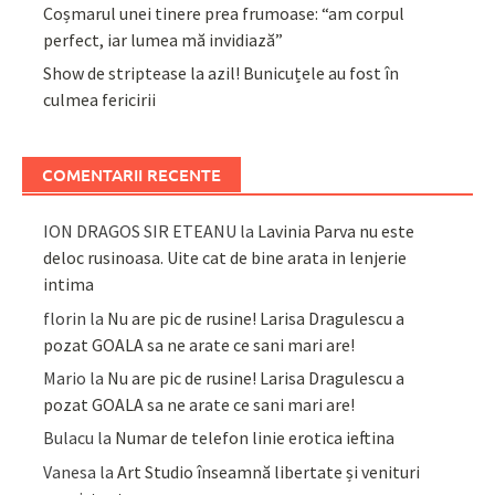
Coșmarul unei tinere prea frumoase: “am corpul
perfect, iar lumea mă invidiază”
Show de striptease la azil! Bunicuțele au fost în
culmea fericirii
COMENTARII RECENTE
ION DRAGOS SIR ETEANU
la
Lavinia Parva nu este
deloc rusinoasa. Uite cat de bine arata in lenjerie
intima
florin
la
Nu are pic de rusine! Larisa Dragulescu a
pozat GOALA sa ne arate ce sani mari are!
Mario
la
Nu are pic de rusine! Larisa Dragulescu a
pozat GOALA sa ne arate ce sani mari are!
Bulacu
la
Numar de telefon linie erotica ieftina
Vanesa
la
Art Studio înseamnă libertate și venituri