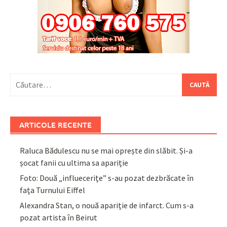
Caută
după:
ARTICOLE RECENTE
Raluca Bădulescu nu se mai oprește din slăbit. Și-a
șocat fanii cu ultima sa apariție
Foto: Două „influecerițe” s-au pozat dezbrăcate în
fața Turnului Eiffel
Alexandra Stan, o nouă apariție de infarct. Cum s-a
pozat artista în Beirut