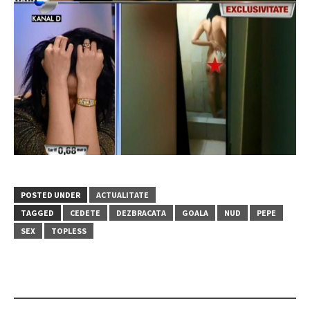
POSTED UNDER
ACTUALITATE
TAGGED
CEDETE
DEZBRACATA
GOALA
NUD
PEPE
SEX
TOPLESS