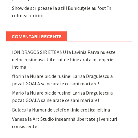
Show de striptease la azil! Bunicuțele au fost în
culmea fericirii
COMENTARII RECENTE
ION DRAGOS SIR ETEANU
la
Lavinia Parva nu este
deloc rusinoasa. Uite cat de bine arata in lenjerie
intima
florin
la
Nu are pic de rusine! Larisa Dragulescu a
pozat GOALA sa ne arate ce sani mari are!
Mario
la
Nu are pic de rusine! Larisa Dragulescu a
pozat GOALA sa ne arate ce sani mari are!
Bulacu
la
Numar de telefon linie erotica ieftina
Vanesa
la
Art Studio înseamnă libertate și venituri
consistente