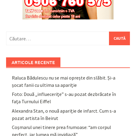
Caută
după:
ARTICOLE RECENTE
Raluca Bădulescu nu se mai oprește din slăbit. Și-a
șocat fanii cu ultima sa apariție
Foto: Două „influecerițe” s-au pozat dezbrăcate în
fața Turnului Eiffel
Alexandra Stan, o nouă apariție de infarct. Cum s-a
pozat artista în Beirut
Coșmarul unei tinere prea frumoase: “am corpul
perfect, iar lumea mă invidiază”