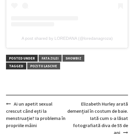
A post shared by LOREDANA (@loredanagroza)
POSTED UNDER
FATA ZILEI
SHOWBIZ
TAGGED
POZITII LASCIVE
Post
Ai un apetit sexual
Elizabeth Hurley arată
navigation
crescut când ești la
demențial în costum de baie.
menstruație? Ia problema în
Iată cum s-a lăsat
propriile mâini
fotografiată diva de 55 de
ani