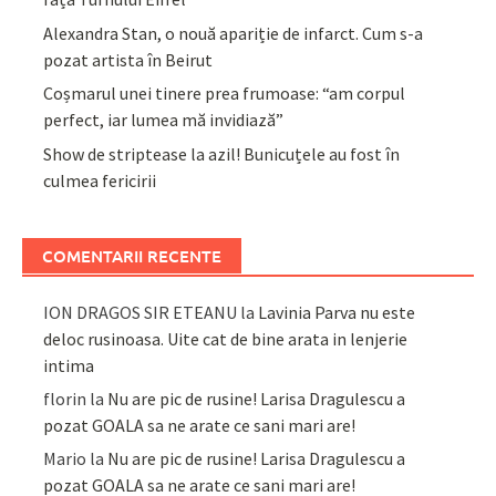
Alexandra Stan, o nouă apariție de infarct. Cum s-a
pozat artista în Beirut
Coșmarul unei tinere prea frumoase: “am corpul
perfect, iar lumea mă invidiază”
Show de striptease la azil! Bunicuțele au fost în
culmea fericirii
COMENTARII RECENTE
ION DRAGOS SIR ETEANU
la
Lavinia Parva nu este
deloc rusinoasa. Uite cat de bine arata in lenjerie
intima
florin
la
Nu are pic de rusine! Larisa Dragulescu a
pozat GOALA sa ne arate ce sani mari are!
Mario
la
Nu are pic de rusine! Larisa Dragulescu a
pozat GOALA sa ne arate ce sani mari are!