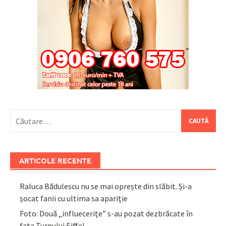
Caută
după:
ARTICOLE RECENTE
Raluca Bădulescu nu se mai oprește din slăbit. Și-a
șocat fanii cu ultima sa apariție
Foto: Două „influecerițe” s-au pozat dezbrăcate în
fața Turnului Eiffel