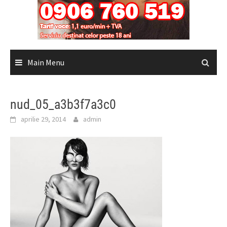
Main Menu
nud_05_a3b3f7a3c0
aprilie 29, 2014
admin