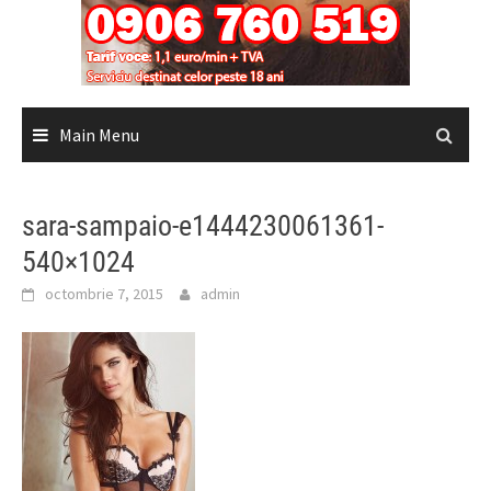
Main Menu
sara-sampaio-e1444230061361-
540×1024
octombrie 7, 2015
admin