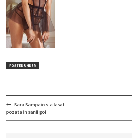
POSTED UNDER
Post
Sara Sampaio s-a lasat
navigation
pozata in sanii goi