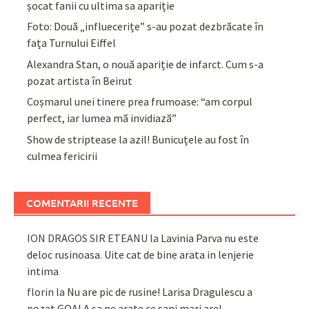
șocat fanii cu ultima sa apariție
Foto: Două „influecerițe” s-au pozat dezbrăcate în
fața Turnului Eiffel
Alexandra Stan, o nouă apariție de infarct. Cum s-a
pozat artista în Beirut
Coșmarul unei tinere prea frumoase: “am corpul
perfect, iar lumea mă invidiază”
Show de striptease la azil! Bunicuțele au fost în
culmea fericirii
COMENTARII RECENTE
ION DRAGOS SIR ETEANU
la
Lavinia Parva nu este
deloc rusinoasa. Uite cat de bine arata in lenjerie
intima
florin
la
Nu are pic de rusine! Larisa Dragulescu a
pozat GOALA sa ne arate ce sani mari are!