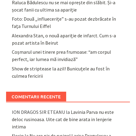
Raluca Bădulescu nu se mai oprește din slăbit. Și-a
șocat fanii cu ultima sa apariție
Foto: Două „influecerițe” s-au pozat dezbrăcate în
fața Turnului Eiffel
Alexandra Stan, o nouă apariție de infarct. Cum s-a
pozat artista în Beirut
Coșmarul unei tinere prea frumoase: “am corpul
perfect, iar lumea mă invidiază”
Show de striptease la azil! Bunicuțele au fost în
culmea fericirii
COMENTARII RECENTE
ION DRAGOS SIR ETEANU
la
Lavinia Parva nu este
deloc rusinoasa. Uite cat de bine arata in lenjerie
intima
florin
la
Nu are pic de rusine! Larisa Dragulescu a