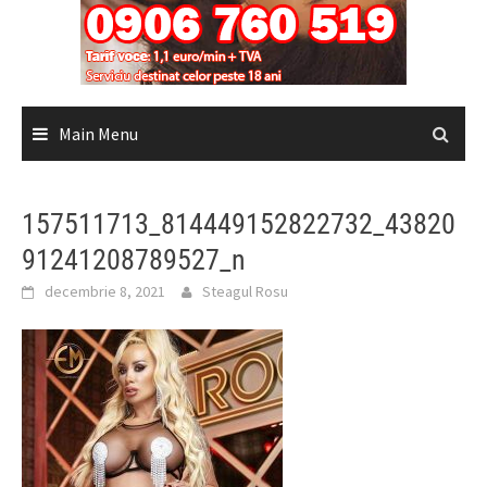
Main Menu
157511713_814449152822732_43820
91241208789527_n
decembrie 8, 2021
Steagul Rosu