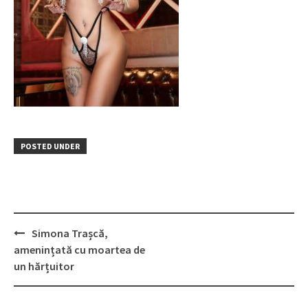
POSTED UNDER
Post
Simona Trașcă,
navigation
amenințată cu moartea de
un hărțuitor